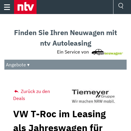
Skip
to
content
Ressorts
Sport
Finden Sie Ihren Neuwagen mit
Börse
Wetter
ntv Autoleasing
TV
Ein Service von
Video
Audio
Angebote ▾
Das Beste
Zurück zu den
Deals
VW T-Roc im Leasing
als Jahreswagen für