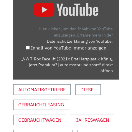
T-
ROC
FACELIFT
(2021):
Hier klicken, um den Inhalt von YouTube
ERST
anzuzeigen.
Erfahre mehr in der
Datenschutzerklärung von YouTube
.
HARTPLASTIK-
Inhalt von YouTube immer anzeigen
KÖNIG,
JETZT
„VW T-Roc Facelift (2021): Erst Hartplastik-König,
PREMIUM?
jetzt Premium? | auto motor und sport“ direkt
|
öffnen
AUTO
MOTOR
AUTOMATIKGETRIEBE
DIESEL
UND
SPORT“
GEBRAUCHTLEASING
VON
YOUTUBE
ANZEIGEN
GEBRAUCHTWAGEN
JAHRESWAGEN