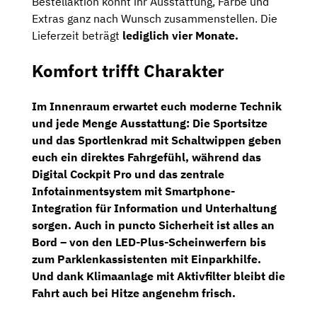
Bestellaktion könnt ihr Ausstattung, Farbe und
Extras ganz nach Wunsch zusammenstellen. Die
Lieferzeit beträgt
lediglich vier Monate.
Komfort trifft Charakter
Im Innenraum erwartet euch moderne Technik
und jede Menge Ausstattung: Die
Sportsitze
und das
Sportlenkrad
mit
Schaltwippen
geben
euch ein direktes Fahrgefühl, während das
Digital Cockpit Pro
und das zentrale
Infotainmentsystem
mit
Smartphone-
Integration
für Information und Unterhaltung
sorgen. Auch in puncto Sicherheit ist alles an
Bord – von den
LED-Plus-Scheinwerfern
bis
zum
Parklenkassistenten
mit
Einparkhilfe
.
Und dank
Klimaanlage
mit
Aktivfilter
bleibt die
Fahrt auch bei Hitze angenehm frisch.