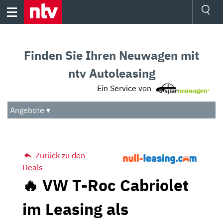
Skip
to
content
Ressorts
Sport
Finden Sie Ihren Neuwagen mit
Börse
Wetter
ntv Autoleasing
TV
Ein Service von
Video
Audio
Angebote ▾
Das Beste
Zurück zu den
Deals
🔥 VW T-Roc Cabriolet
im Leasing als