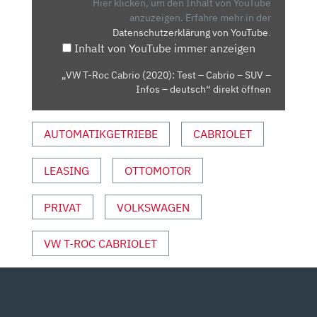
(2020):
Hier klicken, um den Inhalt von YouTube
TEST
anzuzeigen.
Erfahre mehr in der
Datenschutzerklärung von YouTube
.
–
Inhalt von YouTube immer anzeigen
CABRIO
–
„VW T-Roc Cabrio (2020): Test – Cabrio – SUV –
SUV
Infos – deutsch“ direkt öffnen
–
INFOS
AUTOMATIKGETRIEBE
CABRIOLET
–
DEUTSCH“
VON
LEASING
OTTOMOTOR
YOUTUBE
ANZEIGEN
PRIVAT
VOLKSWAGEN
VW T-ROC CABRIOLET