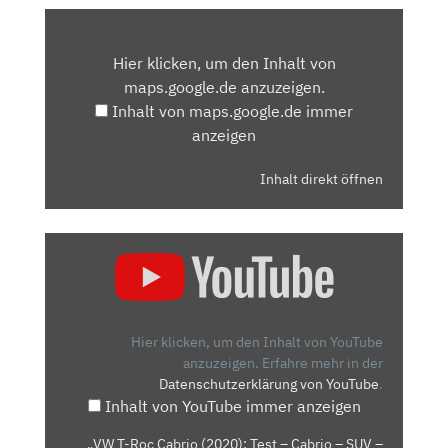
INHALT
VON
Hier klicken, um den Inhalt von
MAPS.GOOGLE.DE
maps.google.de anzuzeigen.
ANZEIGEN
Inhalt von maps.google.de immer
anzeigen
Inhalt direkt öffnen
„VW
T-
ROC
CABRIO
(2020):
Hier klicken, um den Inhalt von YouTube
TEST
anzuzeigen.
Erfahre mehr in der
Datenschutzerklärung von YouTube
.
–
Inhalt von YouTube immer anzeigen
CABRIO
–
„VW T-Roc Cabrio (2020): Test – Cabrio – SUV –