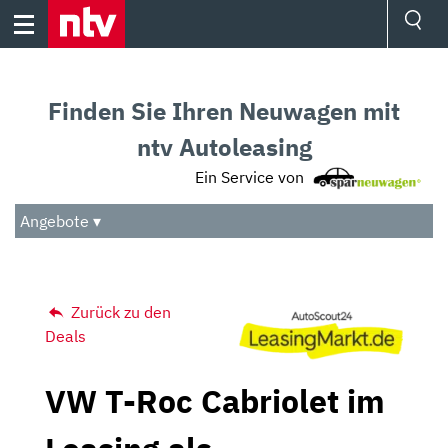
Skip
to
content
Ressorts
Sport
Finden Sie Ihren Neuwagen mit
Börse
Wetter
ntv Autoleasing
TV
Ein Service von
Video
Audio
Angebote ▾
Das Beste
Zurück zu den
Deals
VW T-Roc Cabriolet im