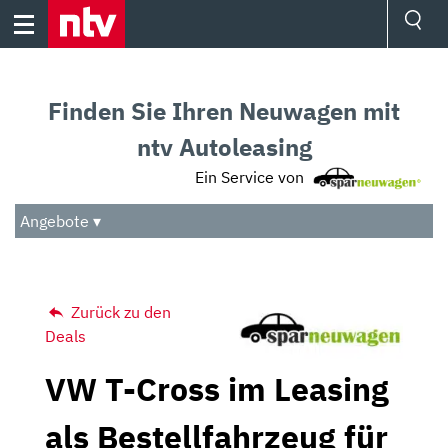
Skip
to
content
Ressorts
Sport
Finden Sie Ihren Neuwagen mit
Börse
Wetter
ntv Autoleasing
TV
Ein Service von
Video
Audio
Angebote ▾
Das Beste
Zurück zu den
Deals
VW T-Cross im Leasing
als Bestellfahrzeug für