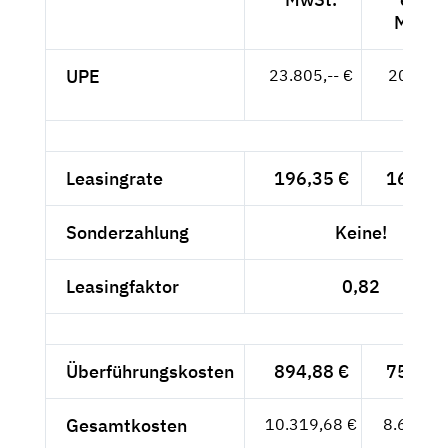
MwSt.
UPE
23.805,-- €
20.004,
- €
Leasingrate
196,35 €
165,-- 
Sonderzahlung
Keine!
Leasingfaktor
0,82
Überführungskosten
894,88 €
752,-- 
Gesamtkosten
10.319,68 €
8.672,--