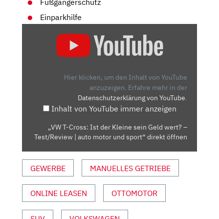
Fußgängerschutz
Einparkhilfe
„VW
T-
CROSS:
IST
DER
Hier klicken, um den Inhalt von YouTube
KLEINE
anzuzeigen.
Erfahre mehr in der
Datenschutzerklärung von YouTube
.
SEIN
Inhalt von YouTube immer anzeigen
GELD
WERT?
„VW T-Cross: Ist der Kleine sein Geld wert? –
–
Test/Review | auto motor und sport“ direkt öffnen
TEST/REVIEW
|
GEWERBE
MANUELLES GETRIEBE
AUTO
MOTOR
UND
ONLINE LEASEN
OTTOMOTOR
SPORT“
VON
SUV
VOLKSWAGEN