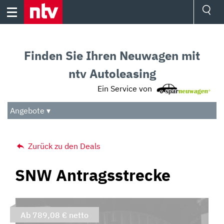
Skip
to
content
Ressorts
Sport
Finden Sie Ihren Neuwagen mit
Börse
Wetter
ntv Autoleasing
TV
Ein Service von
Video
Audio
Angebote ▾
Das Beste
Zurück zu den Deals
SNW Antragsstrecke
Ab 789,08 € netto