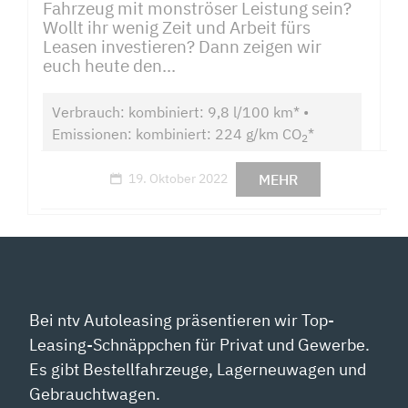
Fahrzeug mit monströser Leistung sein?
Wollt ihr wenig Zeit und Arbeit fürs
Leasen investieren? Dann zeigen wir
euch heute den...
Verbrauch: kombiniert: 9,8 l/100 km* •
Emissionen: kombiniert: 224 g/km CO
*
2
MEHR
19. Oktober 2022
Bei ntv Autoleasing präsentieren wir Top-
Leasing-Schnäppchen für Privat und Gewerbe.
Es gibt Bestellfahrzeuge, Lagerneuwagen und
Gebrauchtwagen.