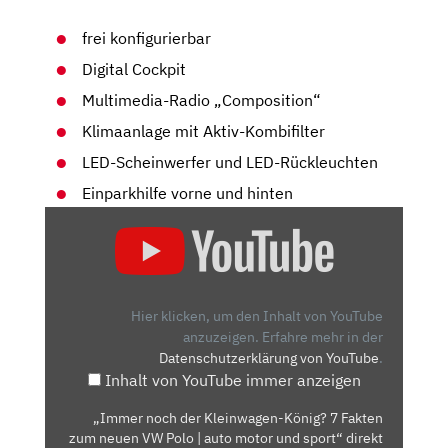
frei konfigurierbar
Digital Cockpit
Multimedia-Radio „Composition“
Klimaanlage mit Aktiv-Kombifilter
LED-Scheinwerfer und LED-Rückleuchten
Einparkhilfe vorne und hinten
„IMMER
NOCH
DER
KLEINWAGEN-
KÖNIG?
Hier klicken, um den Inhalt von YouTube
7
anzuzeigen.
Erfahre mehr in der
Datenschutzerklärung von YouTube
.
FAKTEN
Inhalt von YouTube immer anzeigen
ZUM
NEUEN
„Immer noch der Kleinwagen-König? 7 Fakten
VW
zum neuen VW Polo | auto motor und sport“ direkt