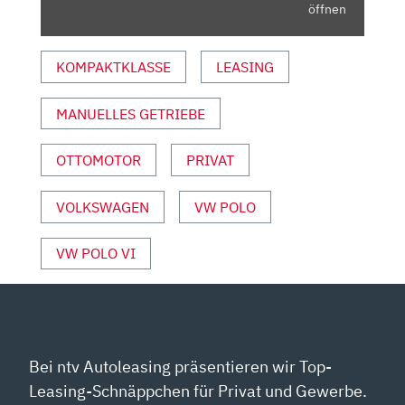
POLO
öffnen
|
AUTO
KOMPAKTKLASSE
LEASING
MOTOR
UND
MANUELLES GETRIEBE
SPORT“
VON
YOUTUBE
OTTOMOTOR
PRIVAT
ANZEIGEN
VOLKSWAGEN
VW POLO
VW POLO VI
Bei ntv Autoleasing präsentieren wir Top-
Leasing-Schnäppchen für Privat und Gewerbe.