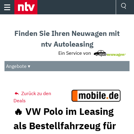
Skip
to
content
Ressorts
Sport
Finden Sie Ihren Neuwagen mit
Börse
Wetter
ntv Autoleasing
TV
Ein Service von
Video
Audio
Angebote ▾
Das Beste
Zurück zu den
Deals
🔥 VW Polo im Leasing
als Bestellfahrzeug für