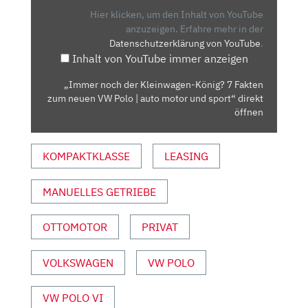
KÖNIG?
Hier klicken, um den Inhalt von YouTube
7
anzuzeigen.
Erfahre mehr in der
Datenschutzerklärung von YouTube
.
FAKTEN
Inhalt von YouTube immer anzeigen
ZUM
NEUEN
„Immer noch der Kleinwagen-König? 7 Fakten
VW
zum neuen VW Polo | auto motor und sport“ direkt
POLO
öffnen
|
AUTO
KOMPAKTKLASSE
LEASING
MOTOR
UND
MANUELLES GETRIEBE
SPORT“
VON
YOUTUBE
OTTOMOTOR
PRIVAT
ANZEIGEN
VOLKSWAGEN
VW POLO
VW POLO VI