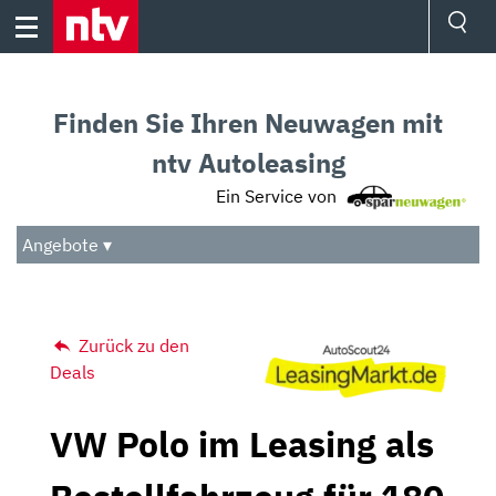
Skip
to
content
Ressorts
Sport
Finden Sie Ihren Neuwagen mit
Börse
Wetter
ntv Autoleasing
TV
Ein Service von
Video
Audio
Angebote ▾
Das Beste
Zurück zu den
Deals
VW Polo im Leasing als