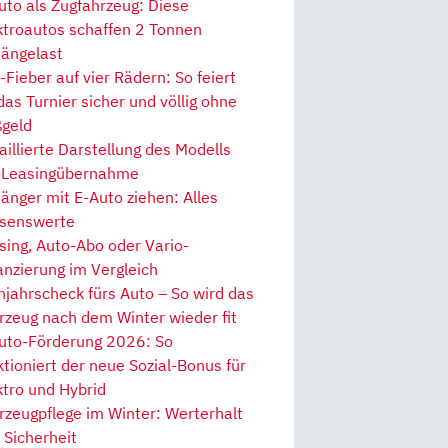
uto als Zugfahrzeug: Diese
ktroautos schaffen 2 Tonnen
ängelast
Fieber auf vier Rädern: So feiert
 das Turnier sicher und völlig ohne
geld
aillierte Darstellung des Modells
 Leasingübernahme
änger mit E-Auto ziehen: Alles
senswerte
sing, Auto-Abo oder Vario-
anzierung im Vergleich
hjahrscheck fürs Auto – So wird das
rzeug nach dem Winter wieder fit
uto-Förderung 2026: So
ktioniert der neue Sozial-Bonus für
ktro und Hybrid
rzeugpflege im Winter: Werterhalt
 Sicherheit