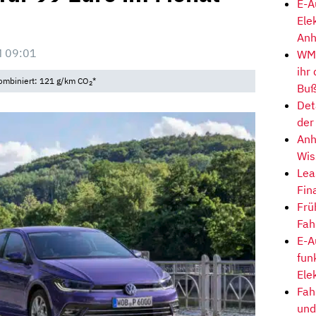
E-A
Ele
Anh
M 09:01
WM-
ihr
ombiniert: 121 g/km CO
*
2
Buß
Det
der
Anh
Wis
Lea
Fin
Frü
Fah
E-A
fun
Ele
Fah
und