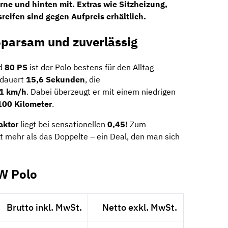
rne und hinten mit. Extras wie Sitzheizung,
eifen sind gegen Aufpreis erhältlich.
Sparsam und zuverlässig
d
80 PS
ist der Polo bestens für den Alltag
 dauert
15,6 Sekunden
, die
1 km/h
. Dabei überzeugt er mit einem niedrigen
 100 Kilometer
.
aktor
liegt bei sensationellen
0,45
! Zum
gt mehr als das Doppelte – ein Deal, den man sich
W Polo
Brutto inkl. MwSt.
Netto exkl. MwSt.