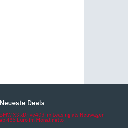
Neueste Deals
BMW X3 xDrive40d im Leasing als Neuwagen
ab 485 Euro im Monat netto