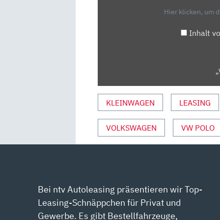
PS
Hier klicken, um 
(2022)
TEST
Inhalt v
DRIVE“
VON
YOUTUBE
„
ANZEIGEN
KLEINWAGEN
LEASING
VOLKSWAGEN
VW POLO
Bei ntv Autoleasing präsentieren wir Top-
Leasing-Schnäppchen für Privat und
Gewerbe. Es gibt Bestellfahrzeuge,