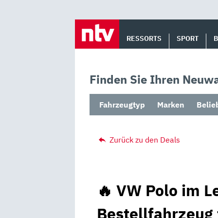
Skip
to
RESSORTS
SPORT
content
Finden Sie Ihren Neuwa
Fahrzeugtyp
Marken
Belie
Zurück zu den Deals
🔥 VW Polo im Le
Bestellfahrzeug