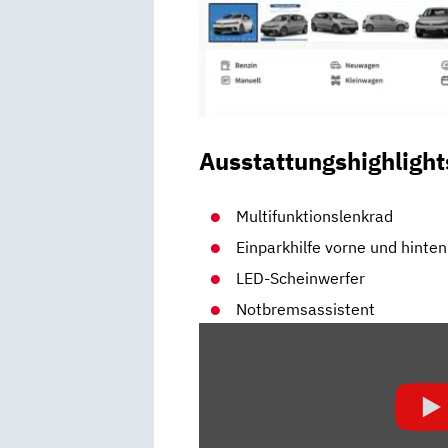
Ausstattungshighlight
Multifunktionslenkrad
Einparkhilfe vorne und hinten
LED-Scheinwerfer
Notbremsassistent
„VW
POLO
1.0
MPI
80