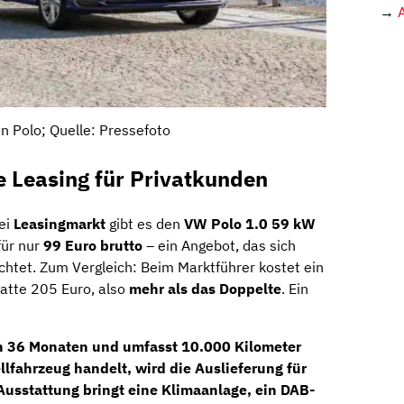
→
 Polo; Quelle: Pressefoto
e Leasing für Privatkunden
ei
Leasingmarkt
gibt es den
VW Polo 1.0 59 kW
für nur
99 Euro brutto
– ein Angebot, das sich
chtet. Zum Vergleich: Beim Marktführer kostet ein
satte 205 Euro, also
mehr als das Doppelte
. Ein
on
36 Monaten
und umfasst
10.000 Kilometer
llfahrzeug
handelt, wird die Auslieferung für
-Ausstattung
bringt eine
Klimaanlage
, ein
DAB-