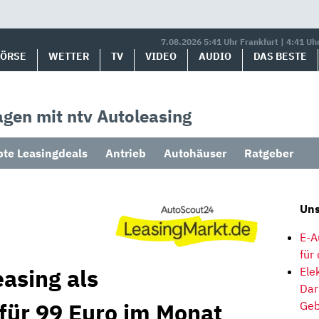
7.08.2026 5:41 Uhr Frankfurt | 4:41 Uh
BÖRSE
WETTER
TV
VIDEO
AUDIO
DAS BESTE
gen mit ntv Autoleasing
bte Leasingdeals
Antrieb
Autohäuser
Ratgeber
Uns
E-A
für
asing als
Ele
Dar
 für 99 Euro im Monat
Geb