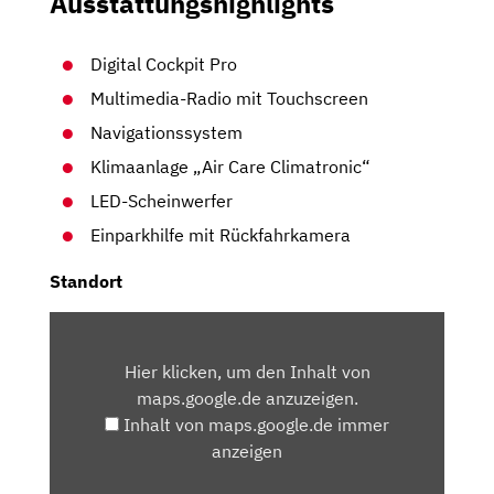
Ausstattungshighlights
Digital Cockpit Pro
Multimedia-Radio mit Touchscreen
Navigationssystem
Klimaanlage „Air Care Climatronic“
LED-Scheinwerfer
Einparkhilfe mit Rückfahrkamera
Standort
INHALT
VON
Hier klicken, um den Inhalt von
MAPS.GOOGLE.DE
maps.google.de anzuzeigen.
ANZEIGEN
Inhalt von maps.google.de immer
anzeigen