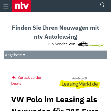
Skip
to
content
Ressorts
Sport
Finden Sie Ihren Neuwagen mit
Börse
Wetter
ntv Autoleasing
TV
Ein Service von
Video
Audio
Angebote ▾
Das Beste
Zurück zu den
Deals
VW Polo im Leasing als