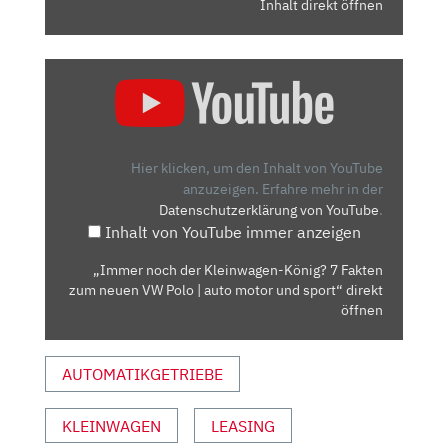
Inhalt direkt öffnen
„IMMER
NOCH
DER
KLEINWAGEN-
KÖNIG?
Hier klicken, um den Inhalt von YouTube
7
anzuzeigen.
Erfahre mehr in der
Datenschutzerklärung von YouTube
.
FAKTEN
Inhalt von YouTube immer anzeigen
ZUM
NEUEN
„Immer noch der Kleinwagen-König? 7 Fakten
VW
zum neuen VW Polo | auto motor und sport“ direkt
POLO
öffnen
|
AUTO
AUTOMATIKGETRIEBE
MOTOR
UND
KLEINWAGEN
LEASING
SPORT“