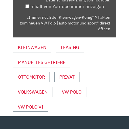
FAKTEN
Inhalt von YouTube immer anzeigen
ZUM
NEUEN
„Immer noch der Kleinwagen-König? 7 Fakten
VW
zum neuen VW Polo | auto motor und sport“ direkt
POLO
öffnen
|
AUTO
KLEINWAGEN
LEASING
MOTOR
UND
MANUELLES GETRIEBE
SPORT“
VON
YOUTUBE
OTTOMOTOR
PRIVAT
ANZEIGEN
VOLKSWAGEN
VW POLO
VW POLO VI