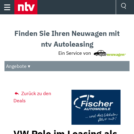
Skip
to
content
Ressorts
Sport
Finden Sie Ihren Neuwagen mit
Börse
Wetter
ntv Autoleasing
TV
Ein Service von
Video
Audio
Angebote ▾
Das Beste
Zurück zu den
Deals
VW Polo im Leasing als