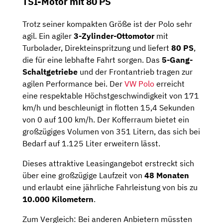
TSI-Motor mit 80 PS
Trotz seiner kompakten Größe ist der Polo sehr
agil. Ein agiler
3-Zylinder-Ottomotor
mit
Turbolader, Direkteinspritzung und liefert
80 PS
,
die für eine lebhafte Fahrt sorgen. Das
5-Gang-
Schaltgetriebe
und der Frontantrieb tragen zur
agilen Performance bei. Der
VW Polo
erreicht
eine respektable Höchstgeschwindigkeit von 171
km/h und beschleunigt in flotten 15,4 Sekunden
von 0 auf 100 km/h. Der Kofferraum bietet ein
großzügiges Volumen von 351 Litern, das sich bei
Bedarf auf 1.125 Liter erweitern lässt.
Dieses attraktive Leasingangebot erstreckt sich
über eine großzügige Laufzeit von
48 Monaten
und erlaubt eine jährliche Fahrleistung von bis zu
10.000 Kilometern
.
Zum Vergleich: Bei anderen Anbietern müssten