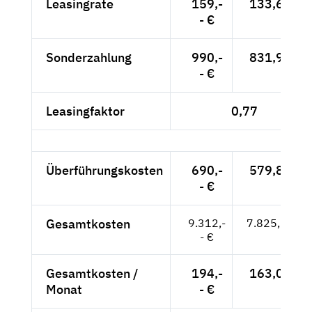
Leasingrate
159,-
133,61 €
- €
Sonderzahlung
990,-
831,93 €
- €
Leasingfaktor
0,77
Überführungskosten
690,-
579,83 €
- €
Gesamtkosten
9.312,-
7.825,21 €
- €
Gesamtkosten /
194,-
163,03 €
Monat
- €