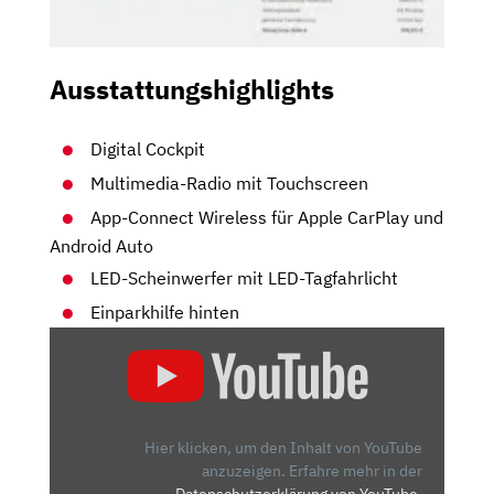
Ausstattungshighlights
Digital Cockpit
Multimedia-Radio mit Touchscreen
App-Connect Wireless für Apple CarPlay und
Android Auto
LED-Scheinwerfer mit LED-Tagfahrlicht
Einparkhilfe hinten
„IMMER
NOCH
DER
KLEINWAGEN-
KÖNIG?
Hier klicken, um den Inhalt von YouTube
7
anzuzeigen.
Erfahre mehr in der
Datenschutzerklärung von YouTube
.