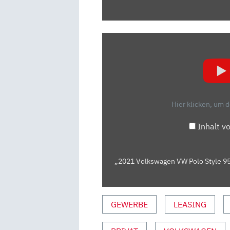
„2021
VOLKSWAGEN
VW
POLO
STYLE
95
Hier klicken, um 
PS
–
Inhalt v
KAUFBERATUNG,
TEST
DEUTSCH,
„2021 Volkswagen VW Polo Style 95 
REVIEW,
FAHRBERICHT
AUSFAHRT.TV“
GEWERBE
LEASING
VON
YOUTUBE