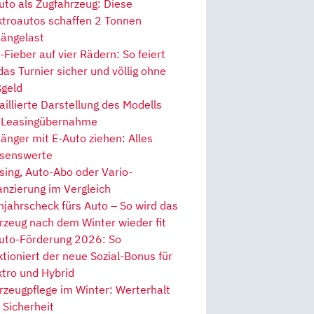
uto als Zugfahrzeug: Diese
ktroautos schaffen 2 Tonnen
ängelast
Fieber auf vier Rädern: So feiert
 das Turnier sicher und völlig ohne
geld
aillierte Darstellung des Modells
 Leasingübernahme
änger mit E-Auto ziehen: Alles
senswerte
sing, Auto-Abo oder Vario-
anzierung im Vergleich
hjahrscheck fürs Auto – So wird das
rzeug nach dem Winter wieder fit
uto-Förderung 2026: So
ktioniert der neue Sozial-Bonus für
ktro und Hybrid
rzeugpflege im Winter: Werterhalt
 Sicherheit