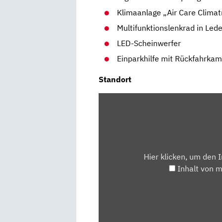
Klimaanlage „Air Care Climatr
Multifunktionslenkrad in Led
LED-Scheinwerfer
Einparkhilfe mit Rückfahrka
Standort
INHALT
VON
MAPS.GOOGLE.DE
ANZEIGEN
Hier klicken, um den 
Inhalt von 