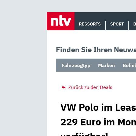
Skip
to
RESSORTS
SPORT
content
Finden Sie Ihren Neuwa
Fahrzeugtyp
Marken
Belie
Zurück zu den Deals
VW Polo im Leas
229 Euro im Mona