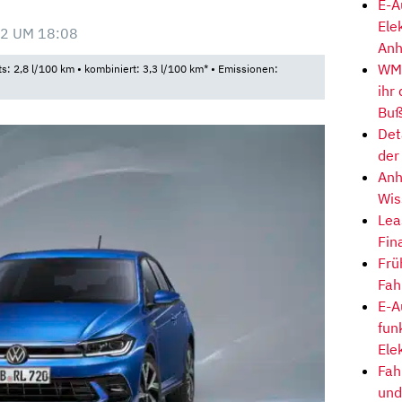
E-A
Ele
2 UM 18:08
Anh
WM-
ts: 2,8 l/100 km • kombiniert: 3,3 l/100 km* • Emissionen:
ihr
Buß
Det
der
Anh
Wis
Lea
Fin
Frü
Fah
E-A
fun
Ele
Fah
und