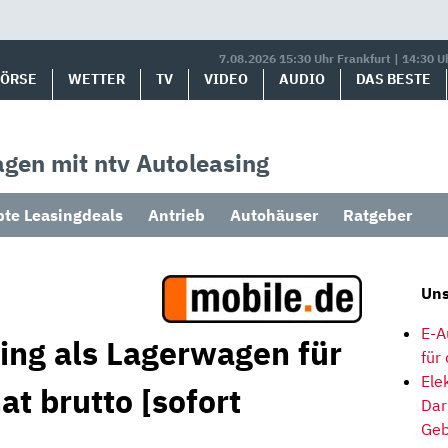
7.08.2026 15:30 Uhr Frankfurt | 14:30 U
BÖRSE
WETTER
TV
VIDEO
AUDIO
DAS BESTE
gen mit ntv Autoleasing
bte Leasingdeals
Antrieb
Autohäuser
Ratgeber
Uns
E-A
ing als Lagerwagen für
für
Ele
t brutto [sofort
Dar
Geb