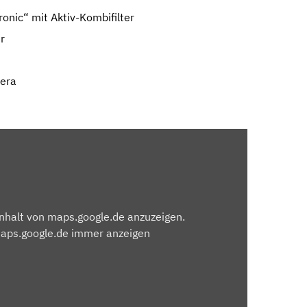
onic“ mit Aktiv-Kombifilter
er
mera
Inhalt von maps.google.de anzuzeigen.
maps.google.de immer anzeigen