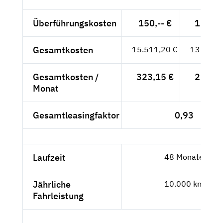
Überführungskosten
150,-- €
126,05
Gesamtkosten
15.511,20 €
13.034,
Gesamtkosten /
323,15 €
271,55
Monat
Gesamtleasingfaktor
0,93
Laufzeit
48 Monate
Jährliche
10.000 km
Fahrleistung