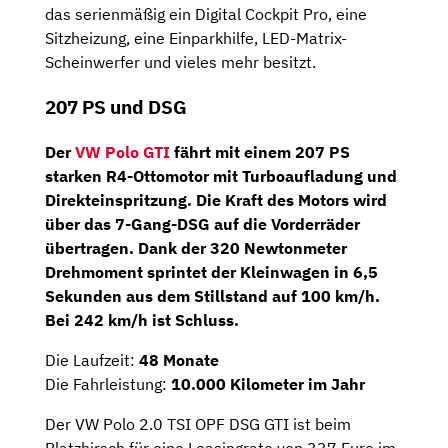
das serienmäßig ein Digital Cockpit Pro, eine
Sitzheizung, eine Einparkhilfe, LED-Matrix-
Scheinwerfer und vieles mehr besitzt.
207 PS und DSG
Der
VW Polo GTI
fährt mit einem
207 PS
starken
R4-Ottomotor
mit Turboaufladung und
Direkteinspritzung. Die Kraft des Motors wird
über das
7-Gang-DSG
auf die Vorderräder
übertragen. Dank der 320 Newtonmeter
Drehmoment sprintet der Kleinwagen in 6,5
Sekunden aus dem Stillstand auf 100 km/h.
Bei 242 km/h ist Schluss.
Die Laufzeit:
48 Monate
Die Fahrleistung:
10.000 Kilometer im Jahr
Der VW Polo 2.0 TSI OPF DSG GTI ist beim
Platzhirsch für eine Leasingrate von 337 Euro im