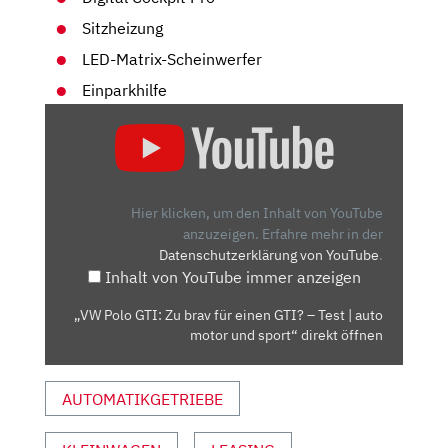
Sitzheizung
LED-Matrix-Scheinwerfer
Einparkhilfe
„VW
POLO
GTI:
ZU
BRAV
Hier klicken, um den Inhalt von YouTube
FÜR
anzuzeigen.
Erfahre mehr in der
Datenschutzerklärung von YouTube
.
EINEN
Inhalt von YouTube immer anzeigen
GTI?
–
„VW Polo GTI: Zu brav für einen GTI? – Test | auto
TEST
motor und sport“ direkt öffnen
|
AUTO
AUTOMATIKGETRIEBE
MOTOR
UND