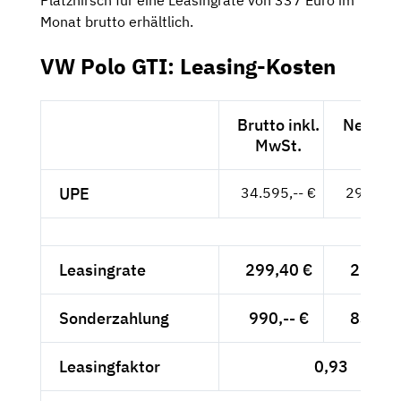
Monat brutto erhältlich.
VW Polo GTI: Leasing-Kosten
Brutto inkl.
Netto e
MwSt.
MwSt
UPE
34.595,-- €
29.071,-
Leasingrate
299,40 €
251,60
Sonderzahlung
990,-- €
831,93
Leasingfaktor
0,93