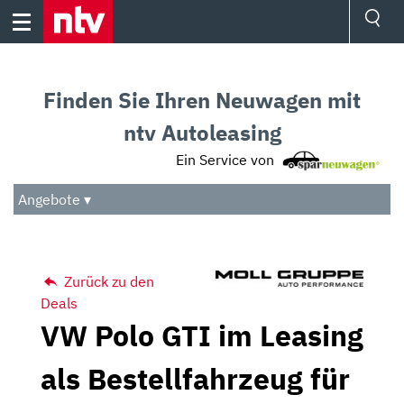
Skip
to
content
Ressorts
Sport
Finden Sie Ihren Neuwagen mit
Börse
Wetter
ntv Autoleasing
TV
Ein Service von
Video
Audio
Angebote ▾
Das Beste
Zurück zu den
Deals
VW Polo GTI im Leasing
als Bestellfahrzeug für