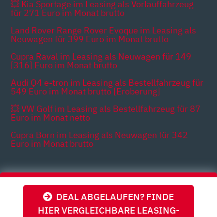
💥 Kia Sportage im Leasing als Vorlauffahrzeug
für 271 Euro im Monat brutto
Land Rover Range Rover Evoque im Leasing als
Neuwagen für 399 Euro im Monat brutto
Cupra Raval im Leasing als Neuwagen für 149
[316] Euro im Monat brutto
Audi Q4 e-tron im Leasing als Bestellfahrzeug für
549 Euro im Monat brutto [Eroberung]
💥 VW Golf im Leasing als Bestellfahrzeug für 87
Euro im Monat netto
Cupra Born im Leasing als Neuwagen für 342
Euro im Monat brutto
Themen
DEAL ABGELAUFEN? FINDE
HIER VERGLEICHBARE LEASING-