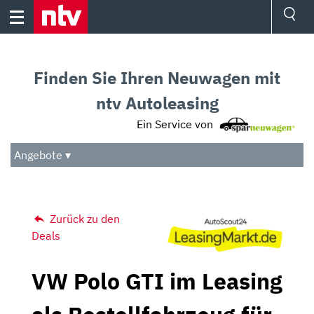
Skip
to
content
Ressorts
Sport
Finden Sie Ihren Neuwagen mit
Börse
Wetter
ntv Autoleasing
TV
Ein Service von
Video
Audio
Angebote ▾
Das Beste
Zurück zu den
Deals
VW Polo GTI im Leasing