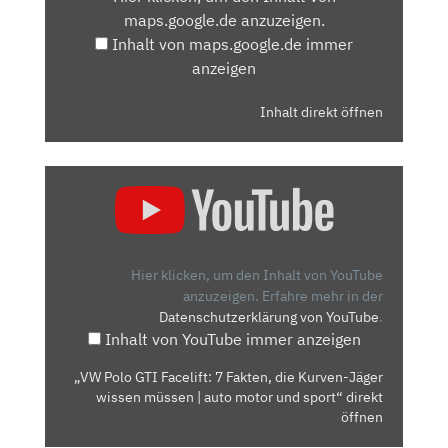
MAPS.GOOGLE.DE
maps.google.de anzuzeigen.
ANZEIGEN
Inhalt von maps.google.de immer
anzeigen
Inhalt direkt öffnen
„VW
POLO
GTI
FACELIFT:
7
Hier klicken, um den Inhalt von YouTube
FAKTEN,
anzuzeigen.
Erfahre mehr in der
Datenschutzerklärung von YouTube
.
DIE
Inhalt von YouTube immer anzeigen
KURVEN-
JÄGER
„VW Polo GTI Facelift: 7 Fakten, die Kurven-Jäger
WISSEN
wissen müssen | auto motor und sport“ direkt
MÜSSEN
öffnen
|