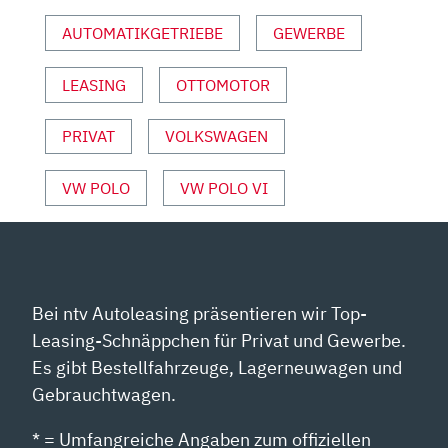
AUTO
AUTOMATIKGETRIEBE
GEWERBE
MOTOR
UND
LEASING
OTTOMOTOR
SPORT“
VON
YOUTUBE
PRIVAT
VOLKSWAGEN
ANZEIGEN
VW POLO
VW POLO VI
Bei ntv Autoleasing präsentieren wir Top-
Leasing-Schnäppchen für Privat und Gewerbe.
Es gibt Bestellfahrzeuge, Lagerneuwagen und
Gebrauchtwagen.
* = Umfangreiche Angaben zum offiziellen