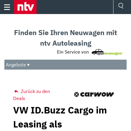
Skip
to
content
Ressorts
Sport
Finden Sie Ihren Neuwagen mit
Börse
Wetter
ntv Autoleasing
TV
Ein Service von
Video
Audio
Angebote ▾
Das Beste
Zurück zu den
Deals
VW ID.Buzz Cargo im
Leasing als