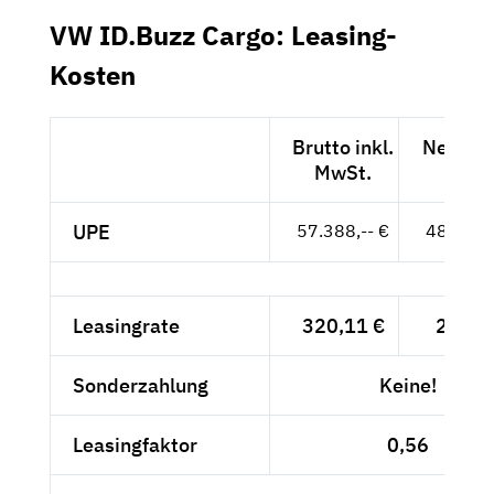
VW ID.Buzz Cargo: Leasing-
Kosten
Brutto inkl.
Netto e
MwSt.
MwSt
UPE
57.388,-- €
48.225,-
Leasingrate
320,11 €
269,--
Sonderzahlung
Keine!
Leasingfaktor
0,56