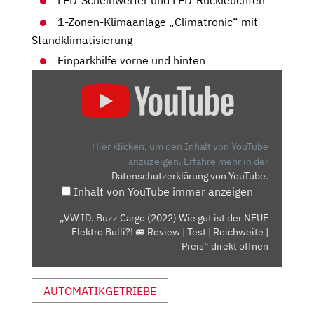
1-Zonen-Klimaanlage „Climatronic“ mit
Standklimatisierung
Einparkhilfe vorne und hinten
„VW
ID.
BUZZ
CARGO
(2022)
Hier klicken, um den Inhalt von YouTube
WIE
anzuzeigen.
Erfahre mehr in der
Datenschutzerklärung von YouTube
.
GUT
Inhalt von YouTube immer anzeigen
IST
DER
„VW ID. Buzz Cargo (2022) Wie gut ist der NEUE
NEUE
Elektro Bulli?! 🚐 Review | Test | Reichweite |
ELEKTRO
Preis“ direkt öffnen
BULLI?!
🚐
AUTOMATIKGETRIEBE
REVIEW
|