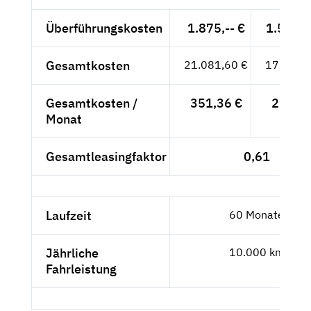
Überführungskosten
1.875,-- €
1.575,6
Gesamtkosten
21.081,60 €
17.715,
Gesamtkosten /
351,36 €
295,26
Monat
Gesamtleasingfaktor
0,61
Laufzeit
60 Monate
Jährliche
10.000 km
Fahrleistung