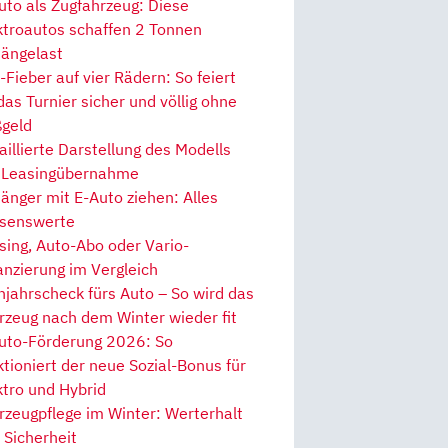
uto als Zugfahrzeug: Diese
ktroautos schaffen 2 Tonnen
ängelast
Fieber auf vier Rädern: So feiert
 das Turnier sicher und völlig ohne
geld
aillierte Darstellung des Modells
 Leasingübernahme
änger mit E-Auto ziehen: Alles
senswerte
sing, Auto-Abo oder Vario-
anzierung im Vergleich
hjahrscheck fürs Auto – So wird das
rzeug nach dem Winter wieder fit
uto-Förderung 2026: So
ktioniert der neue Sozial-Bonus für
ktro und Hybrid
rzeugpflege im Winter: Werterhalt
 Sicherheit