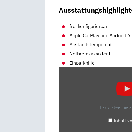
Ausstattungshighlight
frei konfigurierbar
Apple CarPlay und Android A
Abstandstempomat
Notbremsassistent
Einparkhilfe
„VW
ID.5
PRO
PERFORMANCE:
WIE
FÄHRT
Hier klicken, um 
DIE
COUPÉ-
Inhalt v
VERSION