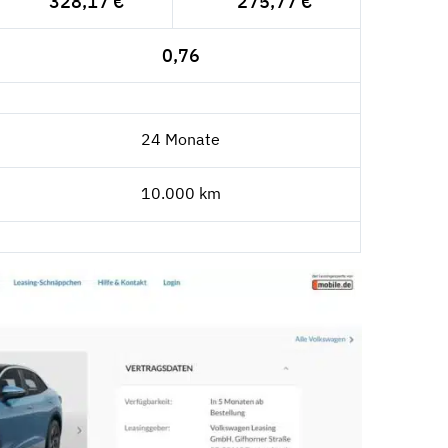
328,17 €
275,77 €
0,76
24 Monate
10.000 km