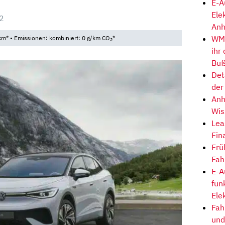
E-A
Ele
2
Anh
WM-
km* • Emissionen: kombiniert: 0 g/km CO
*
2
ihr
Buß
Det
der
Anh
Wis
Lea
Fin
Frü
Fah
E-A
fun
Ele
Fah
und