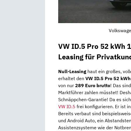
Volkswagen
VW ID.5 Pro 52 kWh 1
Leasing für Privatkun
Null-Leasing
haut ein großes, voll
erhaltet den
VW ID.5 Pro 52 kWh
von nur
289 Euro brutto
! Das sin
Marktführer zahlen müsstet! Desha
Schnäppchen-Garantie! Da es sic
VW ID.5
frei konfigurieren. Er ist i
Bereits verbaut sind beispielswei
und Android Auto, ein Abstandstem
Assistenzsysteme wie der Notbrem