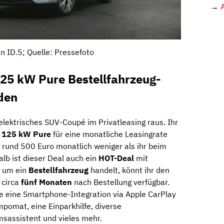
→
 ID.5; Quelle: Pressefoto
25 kW Pure Bestellfahrzeug-
den
elektrisches SUV-Coupé im Privatleasing raus. Ihr
 125 kW Pure
für eine monatliche Leasingrate
d rund 500 Euro monatlich weniger als ihr beim
lb ist dieser Deal auch ein
HOT-Deal
mit
h um ein
Bestellfahrzeug
handelt, könnt ihr den
n circa
fünf Monaten
nach Bestellung verfügbar.
se eine Smartphone-Integration via Apple CarPlay
pomat, eine Einparkhilfe, diverse
sassistent und vieles mehr.