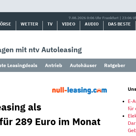
7.08.2026 0:06 Uhr Frankfurt | 23:06 U
BÖRSE
WETTER
TV
VIDEO
AUDIO
DAS BESTE
gen mit ntv Autoleasing
bte Leasingdeals
Antrieb
Autohäuser
Ratgeber
Uns
E-A
asing als
für
Ele
 für 289 Euro im Monat
Dar
Geb