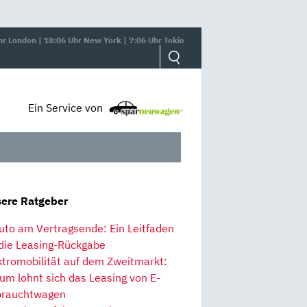
hr London | 18:06 Uhr New York | 7:06 Uhr Tokio
Ein Service von
ere Ratgeber
uto am Vertragsende: Ein Leitfaden
 die Leasing-Rückgabe
ktromobilität auf dem Zweitmarkt:
um lohnt sich das Leasing von E-
rauchtwagen