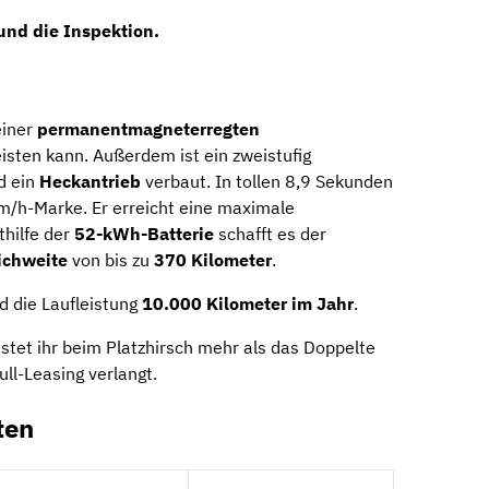
und die
Inspektion
.
einer
permanentmagneterregten
isten kann. Außerdem ist ein zweistufig
d ein
Heckantrieb
verbaut. In tollen 8,9 Sekunden
m/h-Marke. Er erreicht eine maximale
thilfe der
52-kWh-Batterie
schafft es der
ichweite
von bis zu
370 Kilometer
.
 die Laufleistung
10.000 Kilometer im Jahr
.
tet ihr beim Platzhirsch mehr als das Doppelte
ll-Leasing verlangt.
ten