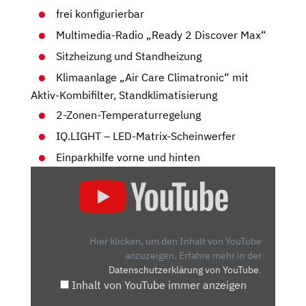
frei konfigurierbar
Multimedia-Radio „Ready 2 Discover Max“
Sitzheizung und Standheizung
Klimaanlage „Air Care Climatronic“ mit
Aktiv-Kombifilter, Standklimatisierung
2-Zonen-Temperaturregelung
IQ.LIGHT – LED-Matrix-Scheinwerfer
Einparkhilfe vorne und hinten
„VW
ID.5
GTX:
IST
DIE
Hier klicken, um den Inhalt von YouTube
SOFTWARE
anzuzeigen.
Erfahre mehr in der
Datenschutzerklärung von YouTube
.
ENDLICH
Inhalt von YouTube immer anzeigen
GUT?
–