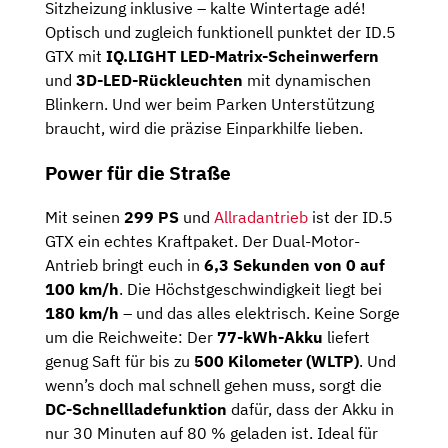
Sitzheizung inklusive – kalte Wintertage adé!
Optisch und zugleich funktionell punktet der ID.5
GTX mit
IQ.LIGHT LED-Matrix-Scheinwerfern
und
3D-LED-Rückleuchten
mit dynamischen
Blinkern. Und wer beim Parken Unterstützung
braucht, wird die präzise Einparkhilfe lieben.
Power für die Straße
Mit seinen
299 PS
und
Allradantrieb
ist der ID.5
GTX ein echtes Kraftpaket. Der Dual-Motor-
Antrieb bringt euch in
6,3 Sekunden von 0 auf
100 km/h
. Die Höchstgeschwindigkeit liegt bei
180 km/h
– und das alles elektrisch. Keine Sorge
um die Reichweite: Der
77-kWh-Akku
liefert
genug Saft für bis zu
500 Kilometer (WLTP)
. Und
wenn’s doch mal schnell gehen muss, sorgt die
DC-Schnellladefunktion
dafür, dass der Akku in
nur 30 Minuten auf 80 % geladen ist. Ideal für