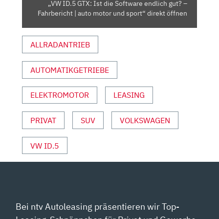
„VW ID.5 GTX: Ist die Software endlich gut? –
FAHRBERICHT
Fahrbericht | auto motor und sport“ direkt öffnen
|
AUTO
ALLRADANTRIEB
MOTOR
UND
SPORT“
AUTOMATIKGETRIEBE
VON
YOUTUBE
ELEKTROMOTOR
LEASING
ANZEIGEN
PRIVAT
SUV
VOLKSWAGEN
VW ID.5
Bei ntv Autoleasing präsentieren wir Top-