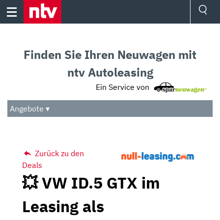
Skip
to
content
Ressorts
Sport
Finden Sie Ihren Neuwagen mit
Börse
Wetter
ntv Autoleasing
TV
Ein Service von
Video
Audio
Angebote ▾
Das Beste
Zurück zu den
Deals
💥 VW ID.5 GTX im
Leasing als