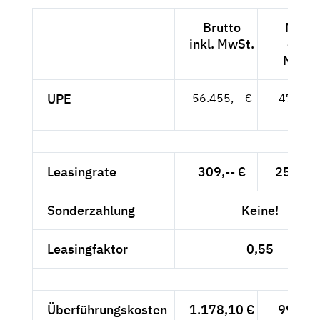
Brutto
Netto
inkl. MwSt.
exkl.
MwSt.
UPE
56.455,-- €
47.441,
- €
Leasingrate
309,-- €
259,66
Sonderzahlung
Keine!
Leasingfaktor
0,55
Überführungskosten
1.178,10 €
990,-- 