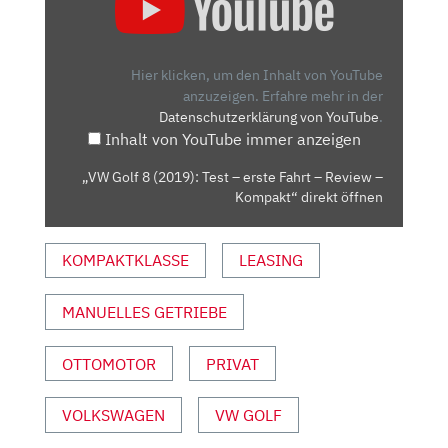
8
(2019):
TEST
Hier klicken, um den Inhalt von YouTube
–
anzuzeigen.
Erfahre mehr in der
Datenschutzerklärung von YouTube
.
ERSTE
Inhalt von YouTube immer anzeigen
FAHRT
–
„VW Golf 8 (2019): Test – erste Fahrt – Review –
REVIEW
Kompakt“ direkt öffnen
–
KOMPAKT“
KOMPAKTKLASSE
LEASING
VON
YOUTUBE
ANZEIGEN
MANUELLES GETRIEBE
OTTOMOTOR
PRIVAT
VOLKSWAGEN
VW GOLF