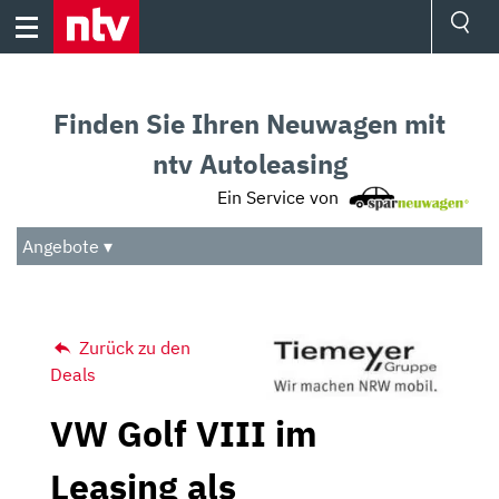
Skip
to
content
Ressorts
Sport
Finden Sie Ihren Neuwagen mit
Börse
Wetter
ntv Autoleasing
TV
Ein Service von
Video
Audio
Angebote ▾
Das Beste
Zurück zu den
Deals
VW Golf VIII im
Leasing als