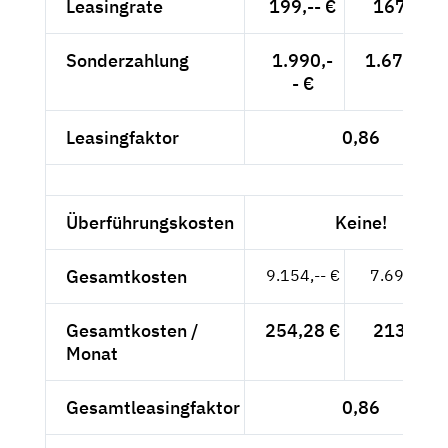
Leasingrate
199,-- €
167,23 €
Sonderzahlung
1.990,-
1.672,27 
- €
Leasingfaktor
0,86
Überführungskosten
Keine!
Gesamtkosten
9.154,-- €
7.692,44 
Gesamtkosten /
254,28 €
213,68 €
Monat
Gesamtleasingfaktor
0,86