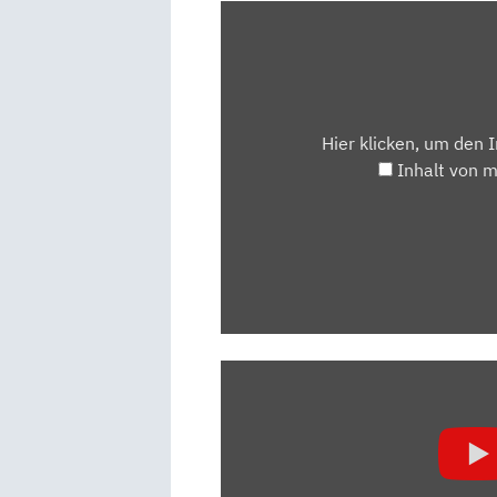
INHALT
VON
MAPS.GOOGLE.DE
ANZEIGEN
Hier klicken, um den 
Inhalt von 
„VW
GOLF
8
(2019):
TEST