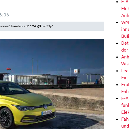
E-A
Ele
6:06
Anh
WM-
sionen: kombiniert: 124 g/km CO
*
2
ihr
Buß
Det
der
Anh
Wis
Lea
Fin
Frü
Fah
E-A
fun
Ele
Fah
und