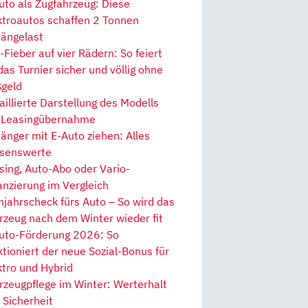
uto als Zugfahrzeug: Diese
ktroautos schaffen 2 Tonnen
ängelast
Fieber auf vier Rädern: So feiert
 das Turnier sicher und völlig ohne
geld
aillierte Darstellung des Modells
 Leasingübernahme
änger mit E-Auto ziehen: Alles
senswerte
sing, Auto-Abo oder Vario-
anzierung im Vergleich
hjahrscheck fürs Auto – So wird das
rzeug nach dem Winter wieder fit
uto-Förderung 2026: So
ktioniert der neue Sozial-Bonus für
ktro und Hybrid
rzeugpflege im Winter: Werterhalt
 Sicherheit