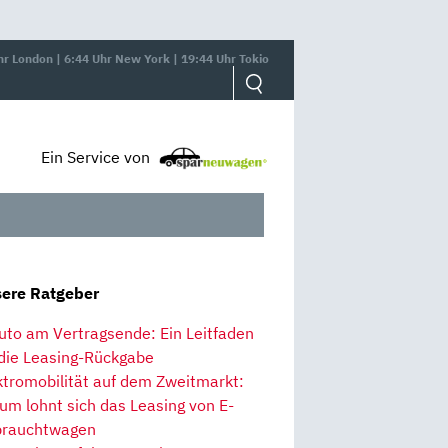
hr London | 6:44 Uhr New York | 19:44 Uhr Tokio
Ein Service von
ere Ratgeber
uto am Vertragsende: Ein Leitfaden
 die Leasing-Rückgabe
ktromobilität auf dem Zweitmarkt:
um lohnt sich das Leasing von E-
rauchtwagen