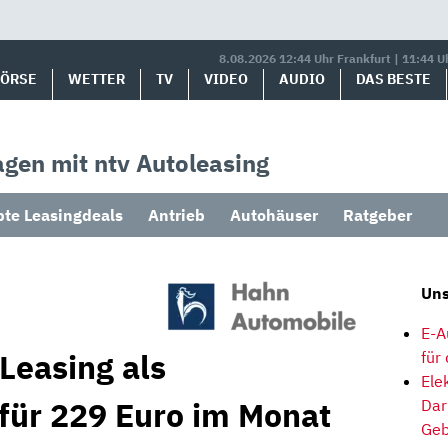
8.08.2026 12:44 Uhr Frankfurt | 11:44 U
BÖRSE
WETTER
TV
VIDEO
AUDIO
DAS BESTE
gen mit ntv Autoleasing
bte Leasingdeals
Antrieb
Autohäuser
Ratgeber
Uns
E-A
Leasing als
für
Ele
 für 229 Euro im Monat
Dar
Geb