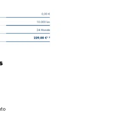
s
uto