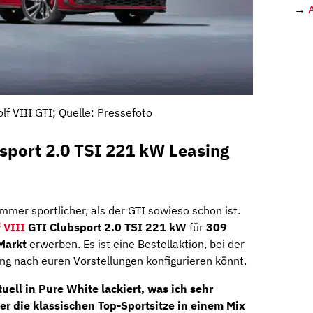
→
f VIII GTI; Quelle: Pressefoto
sport 2.0 TSI 221 kW Leasing
mer sportlicher, als der GTI sowieso schon ist.
 VIII
GTI Clubsport 2.0 TSI 221 kW
für
309
Markt
erwerben. Es ist eine Bestellaktion, bei der
ung nach euren Vorstellungen konfigurieren könnt.
uell in Pure White lackiert, was ich sehr
er die klassischen
Top-Sportsitze
in einem Mix