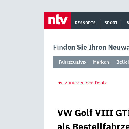
Skip
to
RESSORTS
SPORT
content
Finden Sie Ihren Neuwa
Fahrzeugtyp
Marken
Belie
Zurück zu den Deals
VW Golf VIII GT
als Bestellfahrz