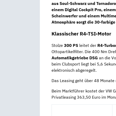
aus Soul-Schwarz und Tornadorot
einem
Digital Cockpit Pro
, eine
Scheinwerfer
und einem Multimed
Atmosphäre sorgt die 30-farbig
Klassischer R4-TSI-Motor
Stolze
300 PS
leitet der
R4-Turbo
Ottopartikelfilter. Die 400 Nm 
Automatikgetriebe DSG
an die Vo
beim Clubsport liegt bei 5,6 Sek
elektronisch abgeregelt.
Das Leasing geht über 48 Monate m
Beim Marktführer kostet der VW Go
Privatleasing 363,50 Euro im Mona