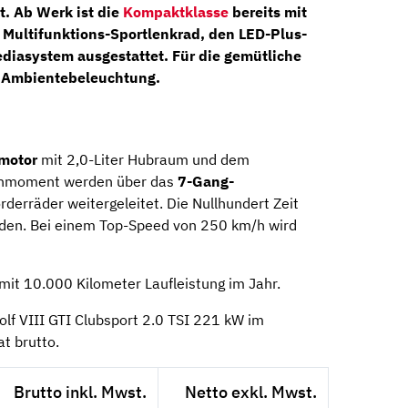
. Ab Werk ist die
Kompaktklasse
bereits mit
m
Multifunktions-Sportlenkrad
, den
LED-Plus-
iasystem ausgestattet. Für die gemütliche
e Ambientebeleuchtung.
motor
mit 2,0-Liter Hubraum und dem
Drehmoment werden über das
7-Gang-
rderräder weitergeleitet. Die Nullhundert Zeit
unden. Bei einem Top-Speed von 250 km/h wird
it 10.000 Kilometer Laufleistung im Jahr.
lf VIII GTI Clubsport 2.0 TSI 221 kW im
t brutto.
Brutto inkl. Mwst.
Netto exkl. Mwst.