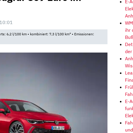
E-A
Ele
Anh
 10:01
WM-
ihr
rts: 6,2 l/100 km • kombiniert: 7,3 l/100 km* • Emissionen:
Buß
Det
der
Anh
Wis
Lea
Fin
Frü
Fah
E-A
fun
Ele
Fah
und