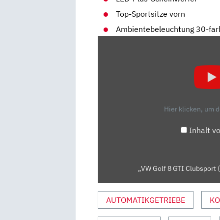
Top-Sportsitze vorn
Ambientebeleuchtung 30-far
„VW
GOLF
8
GTI
CLUBSPORT
(2020):
Hier klicken, um 
TEST
–
Inhalt v
FAHRBERICHT
–
MOTOR
„VW Golf 8 GTI Clubsport (
–
INFO“
VON
AUTOMATIKGETRIEBE
KO
YOUTUBE
ANZEIGEN