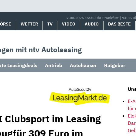
7.08.2026 15:35 Uhr Frankfurt | 14:35 U
BÖRSE
WETTER
TV
VIDEO
AUDIO
DAS BESTE
gen mit ntv Autoleasing
bte Leasingdeals
Antrieb
Autohäuser
Ratgeber
Uns
E-A
für
I Clubsport im Leasing
Ele
Dar
eugfür 309 Euro im
Geb