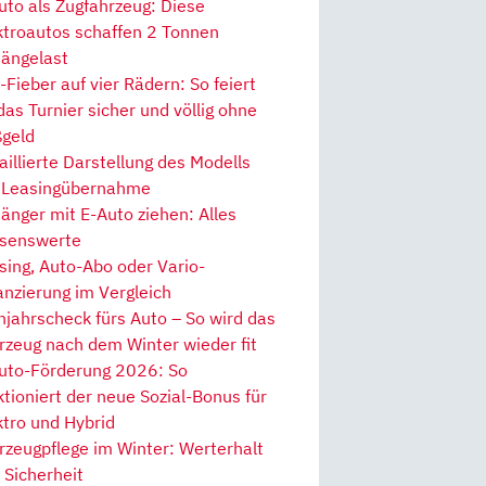
uto als Zugfahrzeug: Diese
ktroautos schaffen 2 Tonnen
ängelast
Fieber auf vier Rädern: So feiert
 das Turnier sicher und völlig ohne
geld
aillierte Darstellung des Modells
 Leasingübernahme
änger mit E-Auto ziehen: Alles
senswerte
sing, Auto-Abo oder Vario-
anzierung im Vergleich
hjahrscheck fürs Auto – So wird das
rzeug nach dem Winter wieder fit
uto-Förderung 2026: So
ktioniert der neue Sozial-Bonus für
ktro und Hybrid
rzeugpflege im Winter: Werterhalt
 Sicherheit