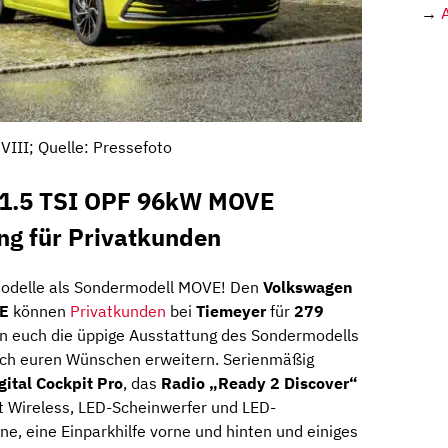
→
VIII; Quelle: Pressefoto
I 1.5 TSI OPF 96kW MOVE
ng für Privatkunden
-Modelle als Sondermodell MOVE! Den
Volkswagen
VE
können
Privatkunden
bei
Tiemeyer
für
279
n euch die üppige Ausstattung des Sondermodells
nach euren Wünschen erweitern. Serienmäßig
gital Cockpit Pro
, das
Radio „Ready 2 Discover“
t Wireless, LED-Scheinwerfer und LED-
ne, eine Einparkhilfe vorne und hinten und einiges