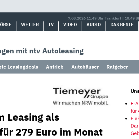
7.08.2026 11:49 Uhr Frankfurt | 10:49 U
BÖRSE
WETTER
TV
VIDEO
AUDIO
DAS BESTE
gen mit ntv Autoleasing
bte Leasingdeals
Antrieb
Autohäuser
Ratgeber
Uns
E-A
für
 Leasing als
Ele
Dar
 für 279 Euro im Monat
Geb