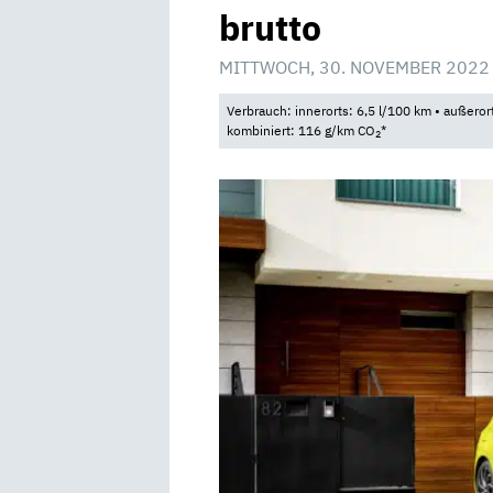
brutto
MITTWOCH, 30. NOVEMBER 2022
Verbrauch: innerorts: 6,5 l/100 km • außeror
kombiniert: 116 g/km CO
*
2