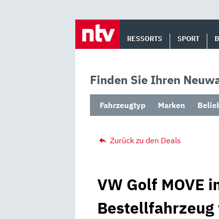
Skip
to
RESSORTS
SPORT
content
Finden Sie Ihren Neuwa
Fahrzeugtyp
Marken
Belie
Zurück zu den Deals
VW Golf MOVE im
Bestellfahrzeug