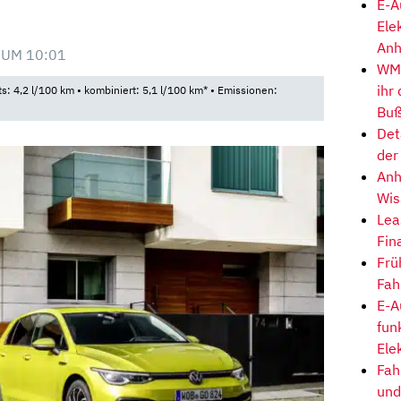
E-A
Ele
Anh
 UM 10:01
WM-
ihr
ts: 4,2 l/100 km • kombiniert: 5,1 l/100 km* • Emissionen:
Buß
Det
der
Anh
Wis
Lea
Fin
Frü
Fah
E-A
fun
Ele
Fah
und