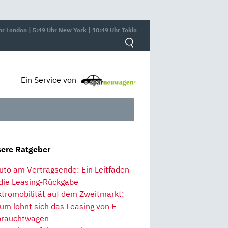
hr London | 5:49 Uhr New York | 18:49 Uhr Tokio
Ein Service von
ere Ratgeber
uto am Vertragsende: Ein Leitfaden
 die Leasing-Rückgabe
ktromobilität auf dem Zweitmarkt:
um lohnt sich das Leasing von E-
rauchtwagen