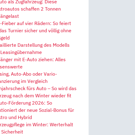
uto als Zugfahrzeug: Diese
ktroautos schaffen 2 Tonnen
ängelast
Fieber auf vier Rädern: So feiert
 das Turnier sicher und völlig ohne
geld
aillierte Darstellung des Modells
 Leasingübernahme
änger mit E-Auto ziehen: Alles
senswerte
sing, Auto-Abo oder Vario-
anzierung im Vergleich
hjahrscheck fürs Auto – So wird das
rzeug nach dem Winter wieder fit
uto-Förderung 2026: So
ktioniert der neue Sozial-Bonus für
ktro und Hybrid
rzeugpflege im Winter: Werterhalt
 Sicherheit