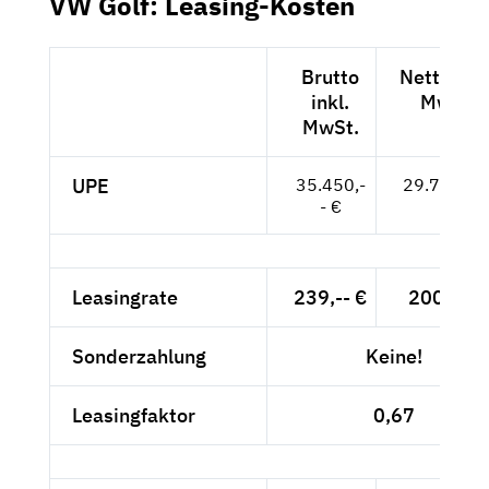
VW Golf: Leasing-Kosten
Brutto
Netto exk
inkl.
MwSt.
MwSt.
UPE
35.450,-
29.790,-- 
- €
Leasingrate
239,-- €
200,84 
Sonderzahlung
Keine!
Leasingfaktor
0,67