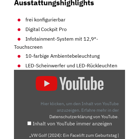
Ausstattungshighlights
frei konfigurierbar
Digital Cockpit Pro
Infotainment-System mit 12,9″-
Touchscreen
10-farbige Ambientebeleuchtung
LED-Scheinwerfer und LED-Rückleuchten
„VW
GOLF
(2024):
EIN
FACELIFT
Hier klicken, um den Inhalt von YouTube
ZUM
anzuzeigen.
Erfahre mehr in der
Datenschutzerklärung von YouTube
.
GEBURTSTAG
Inhalt von YouTube immer anzeigen
|
AUTO
„VW Golf (2024): Ein Facelift zum Geburtstag |