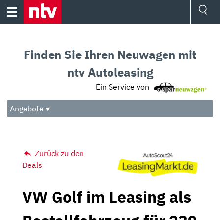
Skip
to
content
Ressorts
Sport
Finden Sie Ihren Neuwagen mit
Börse
Wetter
ntv Autoleasing
TV
Ein Service von
Video
Audio
Angebote ▾
Das Beste
Zurück zu den
Deals
VW Golf im Leasing als