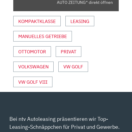
ZEITUNG“
AUTO ZEITUNG“ direkt öffnen
VON
YOUTUBE
KOMPAKTKLASSE
LEASING
ANZEIGEN
MANUELLES GETRIEBE
OTTOMOTOR
PRIVAT
VOLKSWAGEN
VW GOLF
VW GOLF VIII
Bei ntv Autoleasing präsentieren wir Top-
Leasing-Schnäppchen für Privat und Gewerbe.