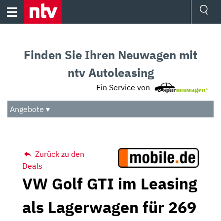
Skip
to
content
Ressorts
Sport
Finden Sie Ihren Neuwagen mit
Börse
Wetter
ntv Autoleasing
TV
Ein Service von
Video
Audio
Angebote ▾
Das Beste
Zurück zu den
Deals
VW Golf GTI im Leasing
als Lagerwagen für 269