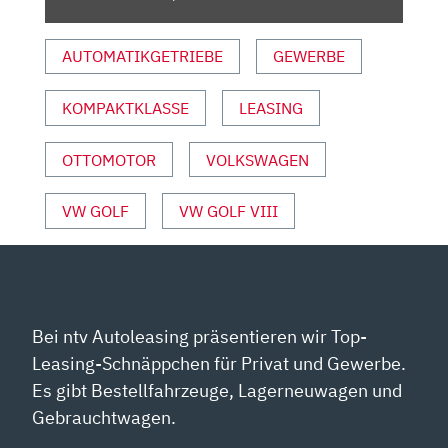
–
MOTOR
AUTOMATIKGETRIEBE
GEWERBE
–
INFO“
VON
KOMPAKTKLASSE
LEASING
YOUTUBE
ANZEIGEN
OTTOMOTOR
VOLKSWAGEN
VW GOLF
VW GOLF VIII
Bei ntv Autoleasing präsentieren wir Top-
Leasing-Schnäppchen für Privat und Gewerbe.
Es gibt Bestellfahrzeuge, Lagerneuwagen und
Gebrauchtwagen.