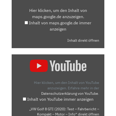
VON
Hier klicken, um den Inhalt von
MAPS.GOOGLE.DE
maps.google.de anzuzeigen.
ANZEIGEN
Inhalt von maps.google.de immer
anzeigen
Inhalt direkt öffnen
„VW
GOLF
8
GTI
(2020):
Hier klicken, um den Inhalt von YouTube
TEST
anzuzeigen.
Erfahre mehr in der
Datenschutzerklärung von YouTube
.
–
Inhalt von YouTube immer anzeigen
FAHRBERICHT
–
„VW Golf 8 GTI (2020): Test – Fahrbericht –
KOMPAKT
Kompakt – Motor – Info“ direkt öffnen