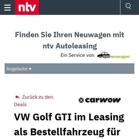
Skip
to
content
Ressorts
Sport
Finden Sie Ihren Neuwagen mit
Börse
Wetter
ntv Autoleasing
TV
Ein Service von
Video
Audio
Angebote ▾
Das Beste
Zurück zu den
Deals
VW Golf GTI im Leasing
als Bestellfahrzeug für