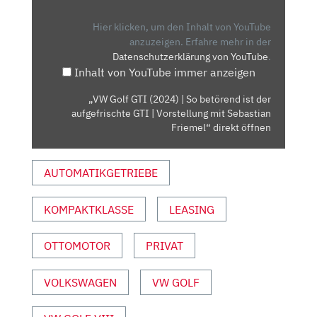
(2024)
|
Hier klicken, um den Inhalt von YouTube
SO
anzuzeigen.
Erfahre mehr in der
Datenschutzerklärung von YouTube
.
BETÖREND
Inhalt von YouTube immer anzeigen
IST
DER
„VW Golf GTI (2024) | So betörend ist der
AUFGEFRISCHTE
aufgefrischte GTI | Vorstellung mit Sebastian
GTI
Friemel“ direkt öffnen
|
VORSTELLUNG
AUTOMATIKGETRIEBE
MIT
SEBASTIAN
KOMPAKTKLASSE
LEASING
FRIEMEL“
VON
YOUTUBE
OTTOMOTOR
PRIVAT
ANZEIGEN
VOLKSWAGEN
VW GOLF