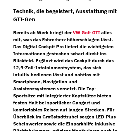
Technik, die begeistert, Ausstattung mit
GTI-Gen
Bereits ab Werk bringt der
VW Golf GTI
alles
mit, was das Fahrerherz höherschlagen lässt.
Das Digital Cockpit Pro
liefert die wichtigsten
Informationen gestochen scharf direkt ins
Blickfeld. Ergänzt wird das Cockpit durch das
12,9-Zoll-Infotainmentsystem
, das sich
intuitiv bedienen lässt und nahtlos mit
Smartphone, Navigation und
Assistenzsystemen vernetzt. Die
Top-
Sportsitze
mit integrierter Kopfstütze bieten
festen Halt bei sportlicher Gangart und
komfortables Reisen auf langen Strecken. Für
Überblick im Großstadttrubel sorgen
LED-Plus-
Scheinwerfer
sowie die
Einparkhilfe inklusive
Rückfahrkamera
, präzises Manövrieren auch in