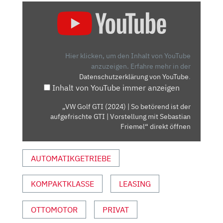
„VW
GOLF
GTI
(2024)
|
Hier klicken, um den Inhalt von YouTube
SO
anzuzeigen.
Erfahre mehr in der
Datenschutzerklärung von YouTube
.
BETÖREND
Inhalt von YouTube immer anzeigen
IST
DER
„VW Golf GTI (2024) | So betörend ist der
AUFGEFRISCHTE
aufgefrischte GTI | Vorstellung mit Sebastian
GTI
Friemel“ direkt öffnen
|
VORSTELLUNG
AUTOMATIKGETRIEBE
MIT
SEBASTIAN
KOMPAKTKLASSE
LEASING
FRIEMEL“
VON
YOUTUBE
OTTOMOTOR
PRIVAT
ANZEIGEN