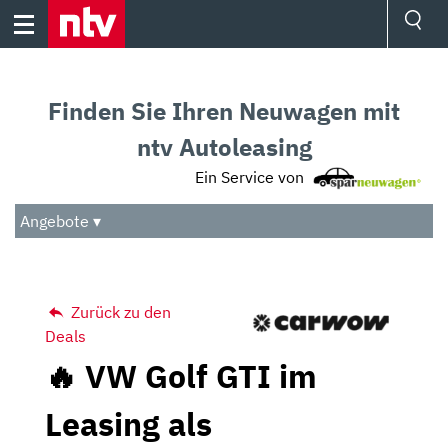
Skip
to
content
Ressorts
Sport
Finden Sie Ihren Neuwagen mit
Börse
Wetter
ntv Autoleasing
TV
Ein Service von
Video
Audio
Angebote ▾
Das Beste
Zurück zu den
Deals
🔥 VW Golf GTI im
Leasing als