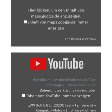
VON
Hier klicken, um den Inhalt von
MAPS.GOOGLE.DE
maps.google.de anzuzeigen.
ANZEIGEN
Inhalt von maps.google.de immer
anzeigen
Inhalt direkt öffnen
„VW
GOLF
8
GTI
(2020):
Hier klicken, um den Inhalt von YouTube
TEST
anzuzeigen.
Erfahre mehr in der
Datenschutzerklärung von YouTube
.
–
Inhalt von YouTube immer anzeigen
FAHRBERICHT
–
„VW Golf 8 GTI (2020): Test – Fahrbericht –
KOMPAKT
Kompakt – Motor – Info“ direkt öffnen