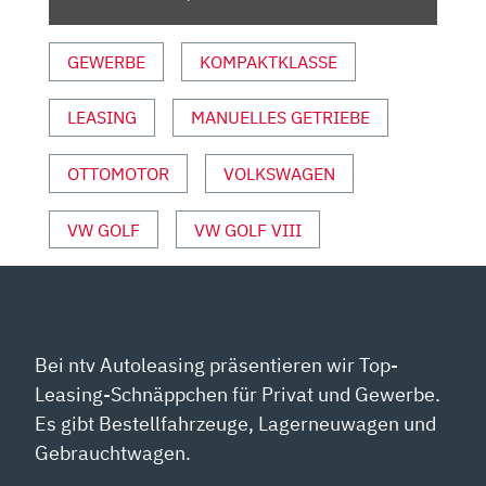
–
MOTOR
GEWERBE
KOMPAKTKLASSE
–
INFO“
VON
LEASING
MANUELLES GETRIEBE
YOUTUBE
ANZEIGEN
OTTOMOTOR
VOLKSWAGEN
VW GOLF
VW GOLF VIII
Bei ntv Autoleasing präsentieren wir Top-
Leasing-Schnäppchen für Privat und Gewerbe.
Es gibt Bestellfahrzeuge, Lagerneuwagen und
Gebrauchtwagen.