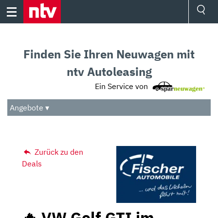
Skip
to
content
Ressorts
Sport
Finden Sie Ihren Neuwagen mit
Börse
Wetter
ntv Autoleasing
TV
Ein Service von
Video
Audio
Angebote ▾
Das Beste
Zurück zu den
Deals
🔥 VW Golf GTI im