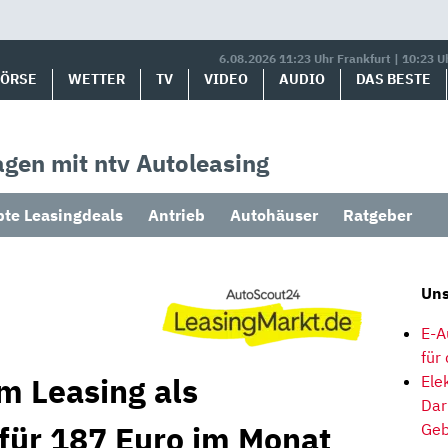
6.08.2026 11:23 Uhr Frankfurt | 10:23 U
BÖRSE
WETTER
TV
VIDEO
AUDIO
DAS BESTE
gen mit ntv Autoleasing
bte Leasingdeals
Antrieb
Autohäuser
Ratgeber
Uns
E-A
für
m Leasing als
Ele
Dar
 für 187 Euro im Monat
Geb