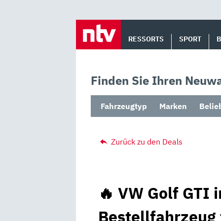
Skip
to
RESSORTS
SPORT
content
Finden Sie Ihren Neuwa
Fahrzeugtyp
Marken
Belie
Zurück zu den Deals
🔥 VW Golf GTI i
Bestellfahrzeug