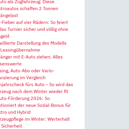
uto als Zugfahrzeug: Diese
ktroautos schaffen 2 Tonnen
ängelast
Fieber auf vier Rädern: So feiert
 das Turnier sicher und völlig ohne
geld
aillierte Darstellung des Modells
 Leasingübernahme
änger mit E-Auto ziehen: Alles
senswerte
sing, Auto-Abo oder Vario-
anzierung im Vergleich
hjahrscheck fürs Auto – So wird das
rzeug nach dem Winter wieder fit
uto-Förderung 2026: So
ktioniert der neue Sozial-Bonus für
ktro und Hybrid
rzeugpflege im Winter: Werterhalt
 Sicherheit