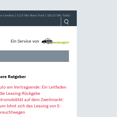
hr London | 5:23 Uhr New York | 18:23 Uhr Tokio
Ein Service von
ere Ratgeber
uto am Vertragsende: Ein Leitfaden
 die Leasing-Rückgabe
ktromobilität auf dem Zweitmarkt:
um lohnt sich das Leasing von E-
rauchtwagen