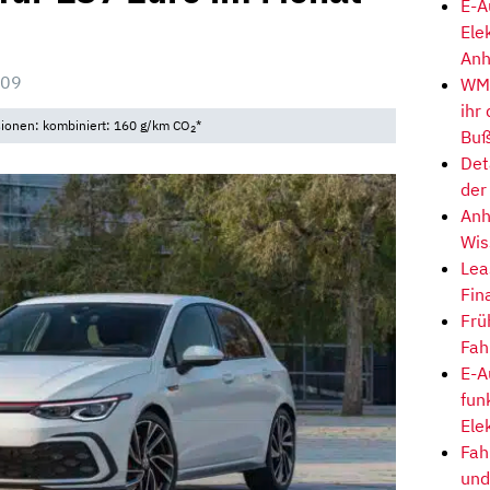
E-A
Ele
Anh
:09
WM-
ihr
sionen: kombiniert: 160 g/km CO
*
2
Buß
Det
der
Anh
Wis
Lea
Fin
Frü
Fah
E-A
fun
Ele
Fah
und