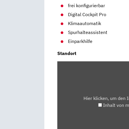
frei konfigurierbar
Digital Cockpit Pro
Klimaautomatik
Spurhalteassistent
Einparkhilfe
Standort
INHALT
VON
MAPS.GOOGLE.DE
ANZEIGEN
Hier klicken, um den 
Inhalt von 