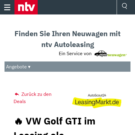
Skip
to
content
Ressorts
Sport
Finden Sie Ihren Neuwagen mit
Börse
Wetter
ntv Autoleasing
TV
Ein Service von
Video
Audio
Angebote ▾
Das Beste
Zurück zu den
Deals
🔥 VW Golf GTI im