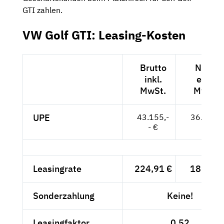
GTI zahlen.
VW Golf GTI: Leasing-Kosten
Brutto
Netto
inkl.
exkl.
MwSt.
MwSt.
UPE
43.155,-
36.265,-
- €
- €
Leasingrate
224,91 €
189,-- €
Sonderzahlung
Keine!
Leasingfaktor
0,52