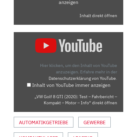
anzeigen
Inhalt direkt öffnen
„VW
GOLF
8
GTI
(2020):
Hier klicken, um den Inhalt von YouTube
TEST
anzuzeigen.
Erfahre mehr in der
Datenschutzerklärung von YouTube
.
–
Inhalt von YouTube immer anzeigen
FAHRBERICHT
–
„VW Golf 8 GTI (2020): Test – Fahrbericht –
KOMPAKT
Kompakt – Motor – Info“ direkt öffnen
–
MOTOR
AUTOMATIKGETRIEBE
GEWERBE
–
INFO“