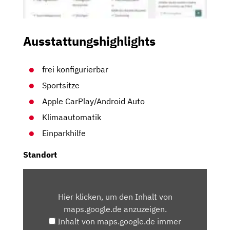
Ausstattungshighlights
frei konfigurierbar
Sportsitze
Apple CarPlay/Android Auto
Klimaautomatik
Einparkhilfe
Standort
INHALT
VON
Hier klicken, um den Inhalt von
MAPS.GOOGLE.DE
maps.google.de anzuzeigen.
ANZEIGEN
Inhalt von maps.google.de immer