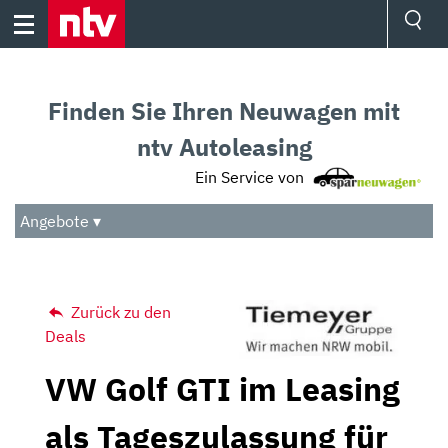
Skip
to
content
Ressorts
Sport
Finden Sie Ihren Neuwagen mit
Börse
Wetter
ntv Autoleasing
TV
Ein Service von
Video
Audio
Angebote ▾
Das Beste
Zurück zu den
Deals
VW Golf GTI im Leasing
als Tageszulassung für