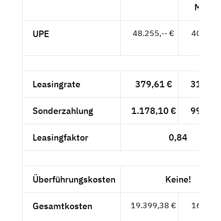
MwSt.
UPE
48.255,-- €
40.550,
- €
Leasingrate
379,61 €
319,-- 
Sonderzahlung
1.178,10 €
990,-- 
Leasingfaktor
0,84
Überführungskosten
Keine!
Gesamtkosten
19.399,38 €
16.302,
- €