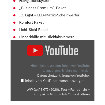
Navigationssystem
„Business Premium“-Paket
IQ. Light – LED-Matrix-Scheinwerfer
Komfort Paket
Licht-Sicht Paket
Einparkhilfe mit Rückfahrkamera
„VW
GOLF
8
GTI
(2020):
Hier klicken, um den Inhalt von YouTube
TEST
anzuzeigen.
Erfahre mehr in der
Datenschutzerklärung von YouTube
.
–
Inhalt von YouTube immer anzeigen
FAHRBERICHT
–
„VW Golf 8 GTI (2020): Test – Fahrbericht –
KOMPAKT
Kompakt – Motor – Info“ direkt öffnen
–
MOTOR