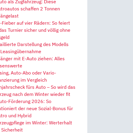
uto als Zugfahrzeug: Diese
ktroautos schaffen 2 Tonnen
ängelast
Fieber auf vier Rädern: So feiert
 das Turnier sicher und völlig ohne
geld
aillierte Darstellung des Modells
 Leasingübernahme
änger mit E-Auto ziehen: Alles
senswerte
sing, Auto-Abo oder Vario-
anzierung im Vergleich
hjahrscheck fürs Auto – So wird das
rzeug nach dem Winter wieder fit
uto-Förderung 2026: So
ktioniert der neue Sozial-Bonus für
ktro und Hybrid
rzeugpflege im Winter: Werterhalt
 Sicherheit