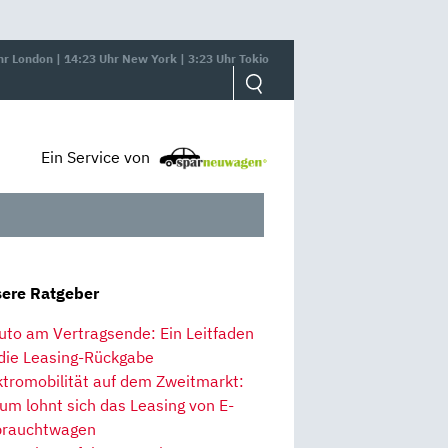
hr London | 14:23 Uhr New York | 3:23 Uhr Tokio
Ein Service von
ere Ratgeber
uto am Vertragsende: Ein Leitfaden
 die Leasing-Rückgabe
ktromobilität auf dem Zweitmarkt:
um lohnt sich das Leasing von E-
rauchtwagen