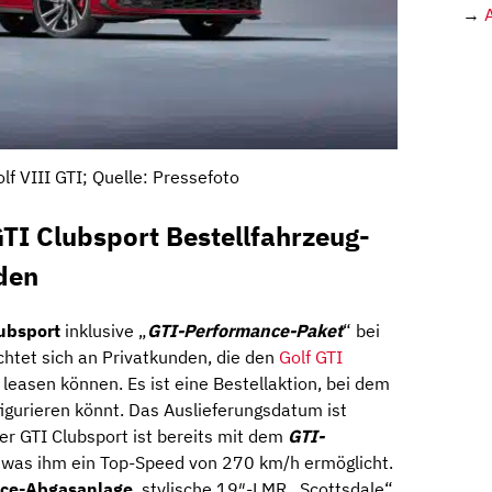
→
f VIII GTI; Quelle: Pressefoto
GTI Clubsport Bestellfahrzeug-
den
ubsport
inklusive „
GTI-Performance-Paket
“ bei
chtet sich an Privatkunden, die den
Golf GTI
 leasen können. Es ist eine Bestellaktion, bei dem
nfigurieren könnt. Das Auslieferungsdatum ist
er GTI Clubsport ist bereits mit dem
GTI-
 was ihm ein Top-Speed von 270 km/h ermöglicht.
ce-Abgasanlage
, stylische 19″-LMR „Scottsdale“,