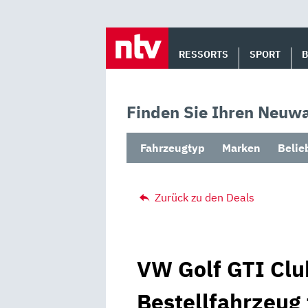
Skip
to
RESSORTS
SPORT
content
Finden Sie Ihren Neuwa
Fahrzeugtyp
Marken
Belie
Zurück zu den Deals
VW Golf GTI Clu
Bestellfahrzeug