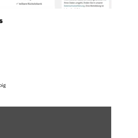
s
big