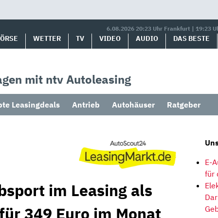
6.08.2026 20:23 Uhr Frankfurt | 19:23 U
BÖRSE
WETTER
TV
VIDEO
AUDIO
DAS BESTE
gen mit ntv Autoleasing
bte Leasingdeals
Antrieb
Autohäuser
Ratgeber
Uns
E-A
für
bsport im Leasing als
Ele
Dar
 für 349 Euro im Monat
Geb