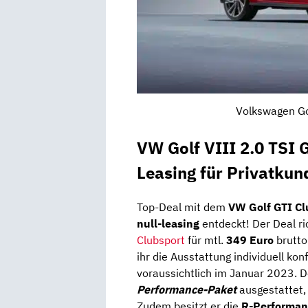
Volkswagen Gol
VW Golf VIII 2.0 TSI 
Leasing für Privatkun
Top-Deal mit dem
VW Golf GTI Cl
null-leasing
entdeckt! Der Deal ri
Clubsport
für mtl.
349 Euro
brutto
ihr die Ausstattung individuell ko
voraussichtlich im Januar 2023. D
Performance-Paket
ausgestattet,
Zudem besitzt er die
R-Performan