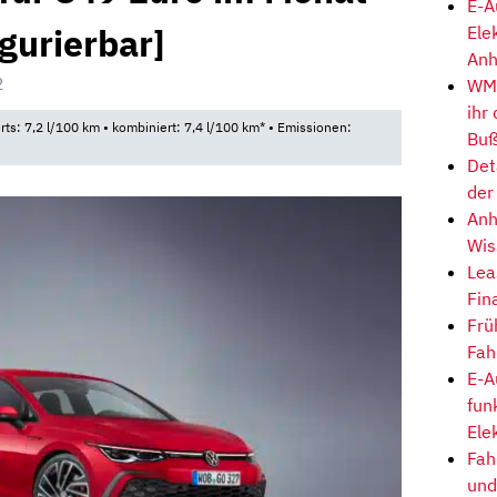
E-A
igurierbar]
Ele
Anh
2
WM-
ihr
rts: 7,2 l/100 km • kombiniert: 7,4 l/100 km* • Emissionen:
Buß
Det
der
Anh
Wis
Lea
Fin
Frü
Fah
E-A
fun
Ele
Fah
und