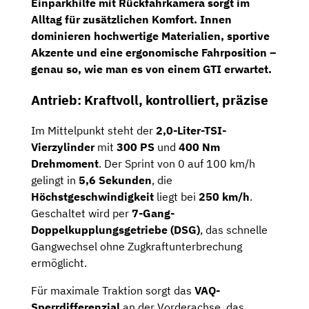
Einparkhilfe mit Rückfahrkamera
sorgt im
Alltag für zusätzlichen Komfort. Innen
dominieren hochwertige Materialien, sportive
Akzente und eine ergonomische Fahrposition –
genau so, wie man es von einem GTI erwartet.
Antrieb: Kraftvoll, kontrolliert, präzise
Im Mittelpunkt steht der
2,0-Liter-TSI-
Vierzylinder
mit
300 PS
und
400 Nm
Drehmoment
. Der Sprint von 0 auf 100 km/h
gelingt in
5,6 Sekunden
, die
Höchstgeschwindigkeit
liegt bei
250 km/h
.
Geschaltet wird per
7-Gang-
Doppelkupplungsgetriebe (DSG)
, das schnelle
Gangwechsel ohne Zugkraftunterbrechung
ermöglicht.
Für maximale Traktion sorgt das
VAQ-
Sperrdifferenzial
an der Vorderachse, das