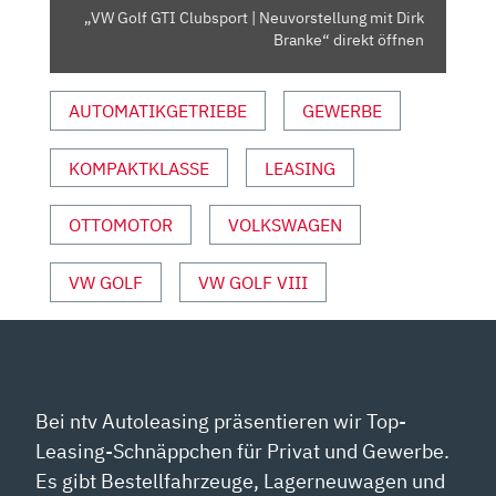
BRANKE“
„VW Golf GTI Clubsport | Neuvorstellung mit Dirk
VON
Branke“ direkt öffnen
YOUTUBE
ANZEIGEN
AUTOMATIKGETRIEBE
GEWERBE
KOMPAKTKLASSE
LEASING
OTTOMOTOR
VOLKSWAGEN
VW GOLF
VW GOLF VIII
Bei ntv Autoleasing präsentieren wir Top-
Leasing-Schnäppchen für Privat und Gewerbe.
Es gibt Bestellfahrzeuge, Lagerneuwagen und