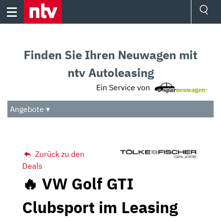
Skip
to
content
Ressorts
Sport
Finden Sie Ihren Neuwagen mit
Börse
Wetter
ntv Autoleasing
TV
Ein Service von
Video
Audio
Angebote ▾
Das Beste
Zurück zu den
Deals
🔥 VW Golf GTI
Clubsport im Leasing