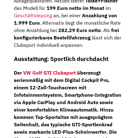
Alltagsqualitäten. Aktuell bietet
Tölke+Fischer
das Modell für
199 Euro netto im Monat
im
Geschäftsleasing
an, bei einer
Anzahlung von
1.999 Euro
. Alternativ liegt die monatliche Rate
ohne Anzahlung bei
282,29 Euro netto
. Als
frei
konfigurierbares Bestellfahrzeug
lässt sich der
Clubsport individuell anpassen.
Ausstattung: Sportlich durchdacht
Der
VW Golf GTI Clubsport
überzeugt
serienmäßig mit dem
Digital Cockpit Pro
,
einem
12-Zoll-Touchscreen
mit
Infotainmentsystem,
Smartphone-Integration
via Apple CarPlay und Android Auto sowie
einer komfortablen Klimaautomatik. Hinzu
kommen
Top-Sportsitze
mit ausgeprägtem
Seitenhalt, das typische
GTI-Sportlenkrad
sowie markante
LED-Plus-Scheinwerfer
. Die