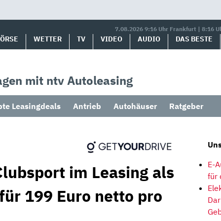
7.08.2026 9:16 Uhr Frankfurt | 8:16 U
BÖRSE
WETTER
TV
VIDEO
AUDIO
DAS BESTE
gen mit ntv Autoleasing
bte Leasingdeals
Antrieb
Autohäuser
Ratgeber
Uns
E-A
lubsport im Leasing als
für
Ele
für 199 Euro netto pro
Dar
Geb