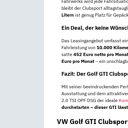
Fahrwerks wird jede Fahrsituati
bleibt der Clubsport alltagstaug
Litern
ist genug Platz für Gepäck
Ein Deal, der keine Wünsc
Das Leasingangebot umfasst ein
Fahrleistung von
10.000 Kilome
satte
452 Euro netto pro Mona
Euro pro Monat
– ein unschlagb
Fazit: Der Golf GTI Clubsp
Mit seiner beeindruckenden Per
Ausstattung und dem attraktiven
2.0 TSI OPF DSG der ideale
Kom
durchstarten – dieser GTI läss
VW Golf GTI Clubspor