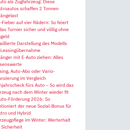
uto als Zugfahrzeug: Diese
ktroautos schaffen 2 Tonnen
ängelast
Fieber auf vier Rädern: So feiert
 das Turnier sicher und völlig ohne
geld
aillierte Darstellung des Modells
 Leasingübernahme
änger mit E-Auto ziehen: Alles
senswerte
sing, Auto-Abo oder Vario-
anzierung im Vergleich
hjahrscheck fürs Auto – So wird das
rzeug nach dem Winter wieder fit
uto-Förderung 2026: So
ktioniert der neue Sozial-Bonus für
ktro und Hybrid
rzeugpflege im Winter: Werterhalt
 Sicherheit