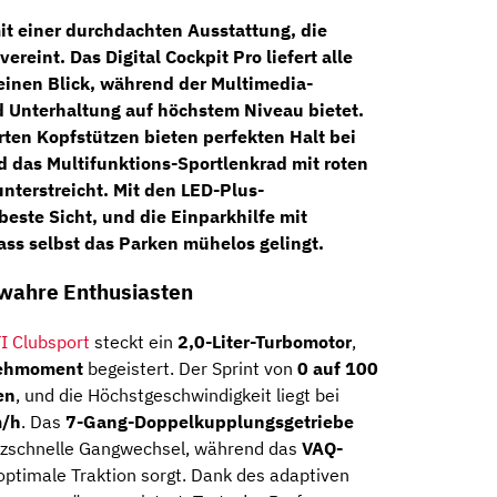
it einer durchdachten Ausstattung, die
vereint. Das
Digital Cockpit Pro
liefert alle
einen Blick, während der
Multimedia-
 Unterhaltung auf höchstem Niveau bietet.
rten Kopfstützen bieten perfekten Halt bei
d das
Multifunktions-Sportlenkrad
mit roten
nterstreicht. Mit den
LED-Plus-
beste Sicht, und die
Einparkhilfe mit
ass selbst das Parken mühelos gelingt.
 wahre Enthusiasten
I Clubsport
steckt ein
2,0-Liter-Turbomotor
,
ehmoment
begeistert. Der Sprint von
0 auf 100
en
, und die Höchstgeschwindigkeit liegt bei
m/h
. Das
7-Gang-Doppelkupplungsgetriebe
itzschnelle Gangwechsel, während das
VAQ-
optimale Traktion sorgt. Dank des adaptiven