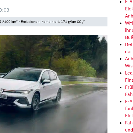
E-A
Ele
0:03
Anh
 l/100 km* • Emissionen: kombiniert: 171 g/km CO
*
WM-
2
ihr
Buß
Det
der
Anh
Wis
Lea
Fin
Frü
Fah
E-A
fun
Ele
Fah
und