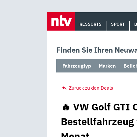
Skip
to
RESSORTS
SPORT
content
Finden Sie Ihren Neuwa
Fahrzeugtyp
Marken
Belie
Zurück zu den Deals
🔥 VW Golf GTI C
Bestellfahrzeug 
Monat