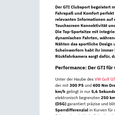
Der GTI Clubsport begeistert m
Fahrspaß und Komfort perfekt 
relevanten Informationen auf 
Touchscreen
Konnektivität und
Die
Top-Sportsitze
mit integrie
dynamischen Fahrten, währen
Nähten das sportliche Design u
Scheinwerfern
habt ihr immer 
Rückfahrkamera
sorgt dafür, d
Performance: Der GTI für
Unter der Haube des
VW Golf GT
der mit
300 PS
und
400 Nm Dr
km/h
gelingt in nur
5,6 Sekund
elektronisch begrenzten
250 k
(DSG)
garantiert präzise und bl
Sperrdifferenzial
in Kurven für 