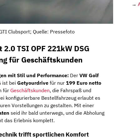
→
GTI Clubsport; Quelle: Pressefoto
t 2.0 TSI OPF 221kW DSG
ing für Geschäftskunden
n mit Stil und Performance:
Der
VW Golf
G
ist bei
Getyourdrive
für nur
199 Euro netto
m für
Geschäftskunden
, die Fahrspaß und
rei konfigurierbare Bestellfahrzeug erlaubt es
uren Vorstellungen zu gestalten. Mit einer
aten
seid ihr bald unterwegs, und die Abholung
t das Erlebnis komplett.
chnik trifft sportlichen Komfort