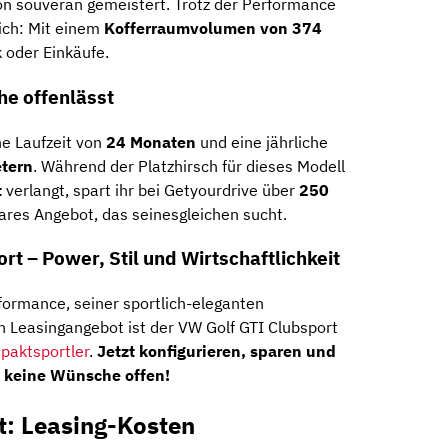
on souverän gemeistert. Trotz der Performance
lich: Mit einem
Kofferraumvolumen von 374
 oder Einkäufe.
he offenlässt
e Laufzeit von
24 Monaten
und eine jährliche
tern
. Während der Platzhirsch für dieses Modell
t
verlangt, spart ihr bei Getyourdrive über
250
ares Angebot, das seinesgleichen sucht.
ort – Power, Stil und Wirtschaftlichkeit
formance, seiner sportlich-eleganten
 Leasingangebot ist der VW Golf GTI Clubsport
paktsportler
.
Jetzt konfigurieren, sparen und
t keine Wünsche offen!
t: Leasing-Kosten