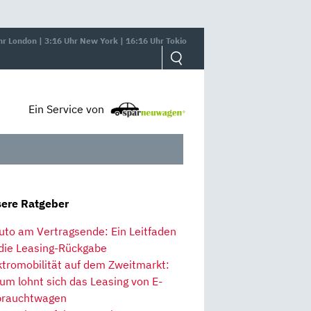
hr London | 3:16 Uhr New York | 16:16 Uhr Tokio
Ein Service von
ere Ratgeber
uto am Vertragsende: Ein Leitfaden
 die Leasing-Rückgabe
ktromobilität auf dem Zweitmarkt:
um lohnt sich das Leasing von E-
rauchtwagen