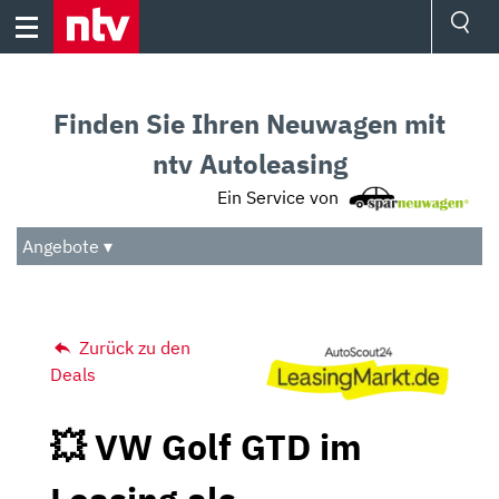
Skip
to
content
Ressorts
Sport
Finden Sie Ihren Neuwagen mit
Börse
Wetter
ntv Autoleasing
TV
Ein Service von
Video
Audio
Angebote ▾
Das Beste
Zurück zu den
Deals
💥 VW Golf GTD im