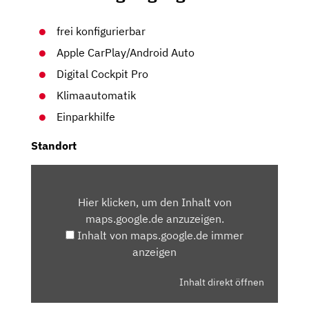
frei konfigurierbar
Apple CarPlay/Android Auto
Digital Cockpit Pro
Klimaautomatik
Einparkhilfe
Standort
INHALT
VON
Hier klicken, um den Inhalt von
MAPS.GOOGLE.DE
maps.google.de anzuzeigen.
ANZEIGEN
Inhalt von maps.google.de immer
anzeigen
Inhalt direkt öffnen