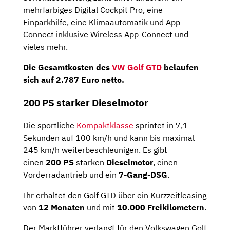
mehrfarbiges Digital Cockpit Pro, eine
Einparkhilfe, eine Klimaautomatik und App-
Connect inklusive Wireless App-Connect und
vieles mehr.
Die Gesamtkosten des
VW Golf GTD
belaufen
sich auf
2.787 Euro netto
.
200 PS starker Dieselmotor
Die sportliche
Kompaktklasse
sprintet in 7,1
Sekunden auf 100 km/h und kann bis maximal
245 km/h weiterbeschleunigen. Es gibt
einen
200 PS
starken
Dieselmotor
, einen
Vorderradantrieb und ein
7-Gang-DSG
.
Ihr erhaltet den Golf GTD über ein Kurzzeitleasing
von
12 Monaten
und mit
10.000 Freikilometern
.
Der Marktführer verlangt für den Volkswagen Golf