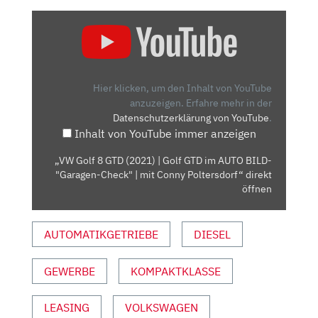
„VW
GOLF
8
GTD
(2021)
Hier klicken, um den Inhalt von YouTube
| GOLF
anzuzeigen.
Erfahre mehr in der
Datenschutzerklärung von YouTube
.
GTD
Inhalt von YouTube immer anzeigen
IM
AUTO
„VW Golf 8 GTD (2021) | Golf GTD im AUTO BILD-
BILD-
"Garagen-Check" | mit Conny Poltersdorf“ direkt
"GARAGEN-
öffnen
CHECK"
| MIT
AUTOMATIKGETRIEBE
DIESEL
CONNY
POLTERSDORF“
GEWERBE
KOMPAKTKLASSE
VON
YOUTUBE
ANZEIGEN
LEASING
VOLKSWAGEN