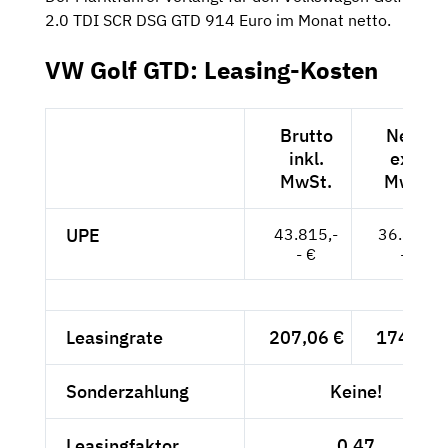
2.0 TDI SCR DSG GTD 914 Euro im Monat netto.
VW Golf GTD: Leasing-Kosten
Brutto
Netto
inkl.
exkl.
MwSt.
MwSt.
UPE
43.815,-
36.819,-
- €
- €
Leasingrate
207,06 €
174,-- €
Sonderzahlung
Keine!
Leasingfaktor
0,47