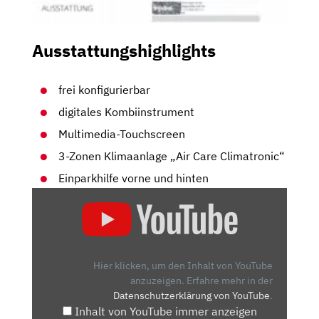
Ausstattungshighlights
frei konfigurierbar
digitales Kombiinstrument
Multimedia-Touchscreen
3-Zonen Klimaanlage „Air Care Climatronic“
Einparkhilfe vorne und hinten
„WIR
CAMPEN
IM
VW
T7
Hier klicken, um den Inhalt von YouTube
NEW
anzuzeigen.
Erfahre mehr in der
Datenschutzerklärung von YouTube
.
CALIFORNIA:
Inhalt von YouTube immer anzeigen
SCHLAF-