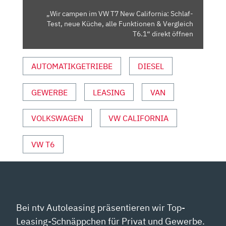
TEST,
„Wir campen im VW T7 New California: Schlaf-
NEUE
Test, neue Küche, alle Funktionen & Vergleich
KÜCHE,
T6.1“ direkt öffnen
ALLE
FUNKTIONEN
AUTOMATIKGETRIEBE
DIESEL
&
VERGLEICH
GEWERBE
LEASING
VAN
T6.1“
VON
YOUTUBE
VOLKSWAGEN
VW CALIFORNIA
ANZEIGEN
VW T6
Bei ntv Autoleasing präsentieren wir Top-
Leasing-Schnäppchen für Privat und Gewerbe.