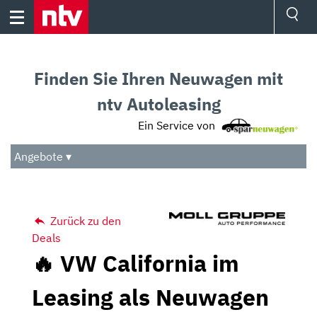
Skip
to
content
Ressorts
Sport
Finden Sie Ihren Neuwagen mit
Börse
Wetter
ntv Autoleasing
TV
Ein Service von
Video
Audio
Angebote ▾
Das Beste
Zurück zu den
Deals
🔥 VW California im
Leasing als Neuwagen