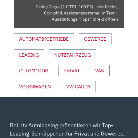
&
„Caddy Cargo (2.0 TDI, 100 PS): Ladefläche,
ASSISTENZSYSTEME
Cockpit & Assistenzsysteme im Test +
IM
Ausstattungs-Tipps“ direkt öffnen
TEST
+
AUTOMATIKGETRIEBE
GEWERBE
AUSSTATTUNGS-
TIPPS“
LEASING
NUTZFAHRZEUG
VON
YOUTUBE
ANZEIGEN
OTTOMOTOR
PRIVAT
VAN
VOLKSWAGEN
VW CADDY
Bei ntv Autoleasing präsentieren wir Top-
Leasing-Schnäppchen für Privat und Gewerbe.