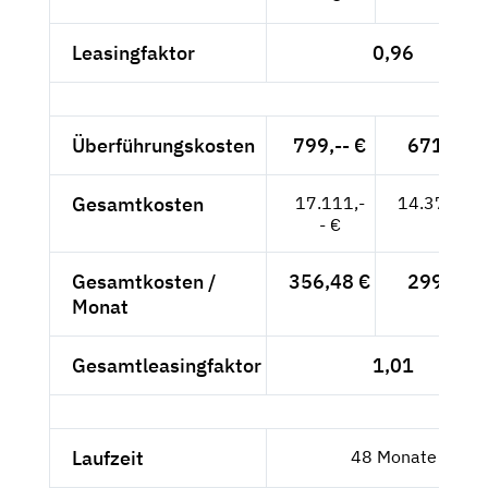
Leasingfaktor
0,96
Überführungskosten
799,-- €
671,43 
Gesamtkosten
17.111,-
14.378,99
- €
Gesamtkosten /
356,48 €
299,56 
Monat
Gesamtleasingfaktor
1,01
Laufzeit
48 Monate