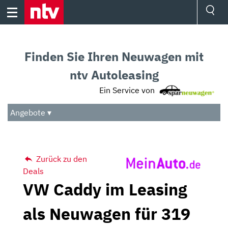
Skip
to
content
Ressorts
Sport
Finden Sie Ihren Neuwagen mit
Börse
Wetter
ntv Autoleasing
TV
Ein Service von
Video
Audio
Angebote ▾
Das Beste
Zurück zu den
Deals
VW Caddy im Leasing
als Neuwagen für 319