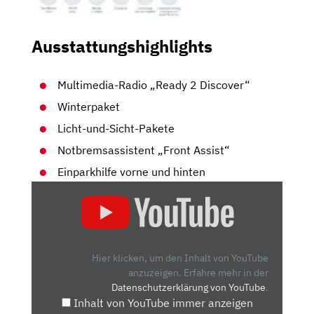
Ausstattungshighlights
Multimedia-Radio „Ready 2 Discover“
Winterpaket
Licht-und-Sicht-Pakete
Notbremsassistent „Front Assist“
Einparkhilfe vorne und hinten
„CADDY
CARGO
(2.0
TDI,
100
Hier klicken, um den Inhalt von YouTube
PS):
anzuzeigen.
Erfahre mehr in der
Datenschutzerklärung von YouTube
.
LADEFLÄCHE,
Inhalt von YouTube immer anzeigen
COCKPIT