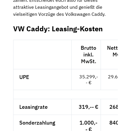
attraktive Leasingangebot und genießt die
vielseitigen Vorzüge des Volkswagen Caddy.
VW Caddy: Leasing-Kosten
Brutto
Netto exk
inkl.
MwSt.
MwSt.
UPE
35.299,-
29.663,-- 
- €
Leasingrate
319,-- €
268,07 
Sonderzahlung
1.000,-
840,34 
- €