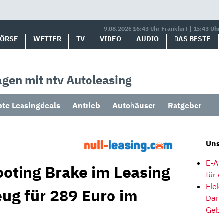
9.08.2026 16:43 Uhr Frankfurt | 15:43 Uh
BÖRSE
WETTER
TV
VIDEO
AUDIO
DAS BESTE
gen mit ntv Autoleasing
bte Leasingdeals
Antrieb
Autohäuser
Ratgeber
Uns
E-A
oting Brake im Leasing
für
Ele
eug für 289 Euro im
Dar
Geb