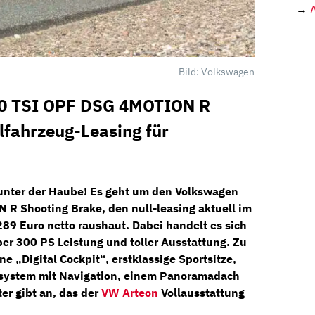
→
Bild: Volkswagen
.0 TSI OPF DSG 4MOTION R
lfahrzeug-Leasing für
unter der Haube! Es geht um den
Volkswagen
N R Shooting Brake
, den
null-leasing
aktuell im
289 Euro netto
raushaut. Dabei handelt es sich
er 300 PS Leistung und toller Ausstattung. Zu
rne
„Digital Cockpit“,
erstklassige
Sportsitze,
system
mit
Navigation,
einem
Panoramadach
ter gibt an, das der
VW Arteon
Vollausstattung