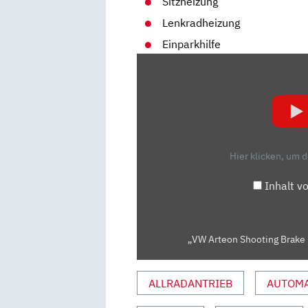
Sitzheizung
Lenkradheizung
Einparkhilfe
„VW
ARTEON
SHOOTING
BRAKE
R
(2020):
Hier klicken, um 
NEUVORSTELLUNG
–
Inhalt v
MOTOR
–
INFO“
„VW Arteon Shooting Brake R
VON
YOUTUBE
ANZEIGEN
ALLRADANTRIEB
AUTOMA