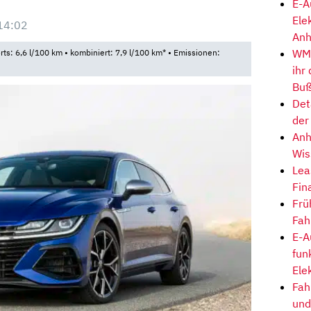
E-A
Ele
14:02
Anh
WM-
rts: 6,6 l/100 km • kombiniert: 7,9 l/100 km* • Emissionen:
ihr
Buß
Det
der
Anh
Wis
Lea
Fin
Frü
Fah
E-A
fun
Ele
Fah
und