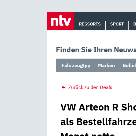
Skip
to
RESSORTS
SPORT
content
Finden Sie Ihren Neuwa
Fahrzeugtyp
Marken
Belie
Zurück zu den Deals
VW Arteon R Sho
als Bestellfahrz