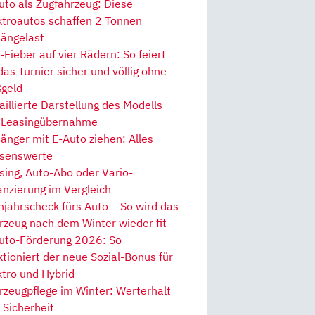
uto als Zugfahrzeug: Diese
ktroautos schaffen 2 Tonnen
ängelast
Fieber auf vier Rädern: So feiert
 das Turnier sicher und völlig ohne
geld
aillierte Darstellung des Modells
 Leasingübernahme
änger mit E-Auto ziehen: Alles
senswerte
sing, Auto-Abo oder Vario-
anzierung im Vergleich
hjahrscheck fürs Auto – So wird das
rzeug nach dem Winter wieder fit
uto-Förderung 2026: So
ktioniert der neue Sozial-Bonus für
ktro und Hybrid
rzeugpflege im Winter: Werterhalt
 Sicherheit