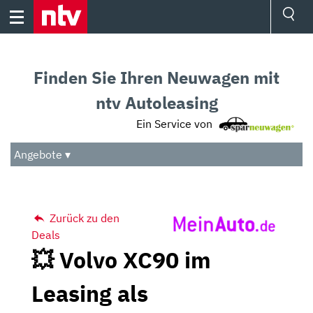
Skip
to
content
Ressorts
Sport
Finden Sie Ihren Neuwagen mit
Börse
Wetter
ntv Autoleasing
TV
Ein Service von
Video
Audio
Angebote ▾
Das Beste
Zurück zu den
Deals
💥 Volvo XC90 im
Leasing als