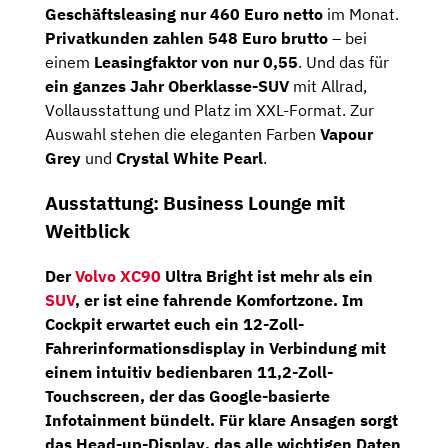
Geschäftsleasing nur 460 Euro netto
im Monat.
Privatkunden zahlen 548 Euro brutto
– bei
einem
Leasingfaktor von nur 0,55
. Und das für
ein ganzes Jahr Oberklasse-SUV
mit Allrad,
Vollausstattung und Platz im XXL-Format. Zur
Auswahl stehen die eleganten Farben
Vapour
Grey
und
Crystal White Pearl
.
Ausstattung: Business Lounge mit
Weitblick
Der
Volvo XC90
Ultra Bright ist mehr als ein
SUV
, er ist eine fahrende Komfortzone. Im
Cockpit erwartet euch ein
12-Zoll-
Fahrerinformationsdisplay
in Verbindung mit
einem intuitiv bedienbaren
11,2-Zoll-
Touchscreen
, der das Google-basierte
Infotainment bündelt. Für klare Ansagen sorgt
das
Head-up-Display
, das alle wichtigen Daten