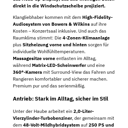
direkt in die Windschutzscheibe projiziert.
Klangliebhaber kommen mit dem
High-Fidelity-
Audiosystem von Bowers & Wilkins
auf ihre
Kosten – Konzertsaal inklusive. Und auch das
Raumklima stimmt: Die
4-Zonen-Klimaanlage
plus
Sitzheizung vorne und hinten
sorgen für
individuelle Wohlfühltemperaturen.
Massagesitze vorne
entlasten im Alltag,
während
Matrix-LED-Scheinwerfer
und eine
360°-Kamera
mit Surround-View das Fahren und
Rangieren komfortabler und sicherer machen.
Premium pur und das serienmäßig.
Antrieb: Stark im Alltag, sicher im Stil
Unter der Haube arbeitet ein
2,0-Liter-
Vierzylinder-Turbobenziner
, der gemeinsam mit
dem
48-Volt-Mildhybridsystem
auf
250 PS und