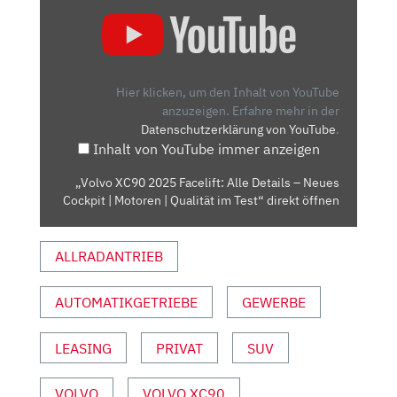
„VOLVO
XC90
2025
FACELIFT:
ALLE
Hier klicken, um den Inhalt von YouTube
DETAILS
anzuzeigen.
Erfahre mehr in der
Datenschutzerklärung von YouTube
.
–
Inhalt von YouTube immer anzeigen
NEUES
COCKPIT
„Volvo XC90 2025 Facelift: Alle Details – Neues
|
Cockpit | Motoren | Qualität im Test“ direkt öffnen
MOTOREN
|
ALLRADANTRIEB
QUALITÄT
IM
TEST“
AUTOMATIKGETRIEBE
GEWERBE
VON
YOUTUBE
LEASING
PRIVAT
SUV
ANZEIGEN
VOLVO
VOLVO XC90