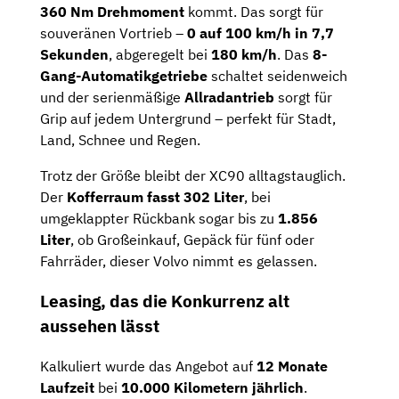
360 Nm Drehmoment
kommt. Das sorgt für
souveränen Vortrieb –
0 auf 100 km/h in 7,7
Sekunden
, abgeregelt bei
180 km/h
. Das
8-
Gang-Automatikgetriebe
schaltet seidenweich
und der serienmäßige
Allradantrieb
sorgt für
Grip auf jedem Untergrund – perfekt für Stadt,
Land, Schnee und Regen.
Trotz der Größe bleibt der XC90 alltagstauglich.
Der
Kofferraum fasst 302 Liter
, bei
umgeklappter Rückbank sogar bis zu
1.856
Liter
, ob Großeinkauf, Gepäck für fünf oder
Fahrräder, dieser Volvo nimmt es gelassen.
Leasing, das die Konkurrenz alt
aussehen lässt
Kalkuliert wurde das Angebot auf
12 Monate
Laufzeit
bei
10.000 Kilometern jährlich
.