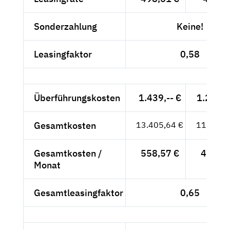
Sonderzahlung
Keine!
Leasingfaktor
0,58
Überführungskosten
1.439,-- €
1.209,2
Gesamtkosten
13.405,64 €
11.265,
Gesamtkosten /
558,57 €
469,39
Monat
Gesamtleasingfaktor
0,65