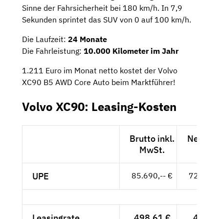
Sinne der Fahrsicherheit bei 180 km/h. In 7,9
Sekunden sprintet das SUV von 0 auf 100 km/h.
Die Laufzeit:
24 Monate
Die Fahrleistung:
10.000 Kilometer im Jahr
1.211 Euro im Monat netto kostet der Volvo
XC90 B5 AWD Core Auto beim Marktführer!
Volvo XC90: Leasing-Kosten
Brutto inkl.
Netto e
MwSt.
MwSt
UPE
85.690,-- €
72.008,-
Leasingrate
498,61 €
419,--