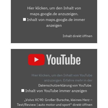
VON
Hier klicken, um den Inhalt von
MAPS.GOOGLE.DE
maps.google.de anzuzeigen.
ANZEIGEN
Inhalt von maps.google.de immer
anzeigen
Inhalt direkt öffnen
„VOLVO
XC90:
GROSSER B
URSCHE, K
LEINES H
Hier klicken, um den Inhalt von YouTube
ERZ –
anzuzeigen.
Erfahre mehr in der
Datenschutzerklärung von YouTube
.
T
Inhalt von YouTube immer anzeigen
EST/REVIEW |
A
„Volvo XC90: Großer Bursche, kleines Herz –
UTO M
Test/Review | auto motor und sport“ direkt öffnen