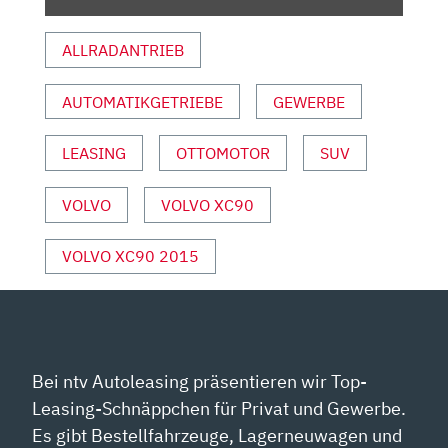
OTOR U
ND S
ALLRADANTRIEB
PORT“ V
ON Y
OUTUBE A
AUTOMATIKGETRIEBE
GEWERBE
NZEIGEN
LEASING
OTTOMOTOR
SUV
VOLVO
VOLVO XC90
VOLVO XC90 2015
Bei ntv Autoleasing präsentieren wir Top-
Leasing-Schnäppchen für Privat und Gewerbe.
Es gibt Bestellfahrzeuge, Lagerneuwagen und