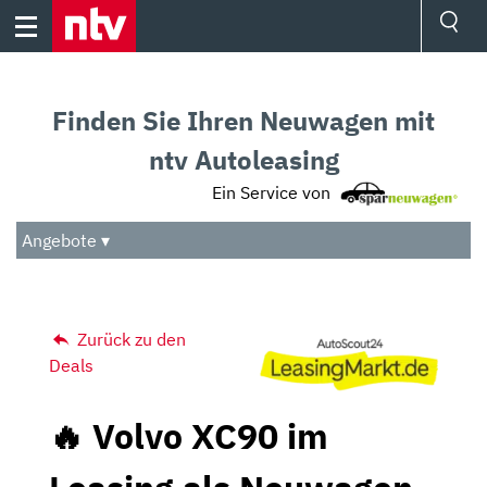
Skip
to
content
Ressorts
Sport
Finden Sie Ihren Neuwagen mit
Börse
Wetter
ntv Autoleasing
TV
Ein Service von
Video
Audio
Angebote ▾
Das Beste
Zurück zu den
Deals
🔥 Volvo XC90 im