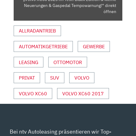
NEUERUNGEN
Neuerungen & Gaspedal Tempowarnung!“ direkt
&
öffnen
GASPEDAL
TEMPOWARNUNG!“
ALLRADANTRIEB
VON
YOUTUBE
AUTOMATIKGETRIEBE
GEWERBE
ANZEIGEN
LEASING
OTTOMOTOR
PRIVAT
SUV
VOLVO
VOLVO XC60
VOLVO XC60 2017
Bei ntv Autoleasing präsentieren wir Top-