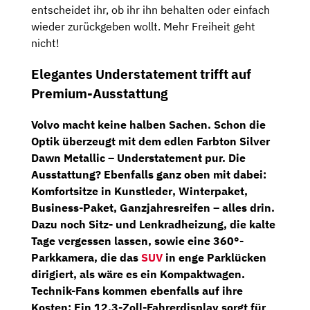
entscheidet ihr, ob ihr ihn behalten oder einfach
wieder zurückgeben wollt. Mehr Freiheit geht
nicht!
Elegantes Understatement trifft auf
Premium-Ausstattung
Volvo macht keine halben Sachen. Schon die
Optik überzeugt mit dem edlen Farbton
Silver
Dawn Metallic
– Understatement pur. Die
Ausstattung? Ebenfalls ganz oben mit dabei:
Komfortsitze in Kunstleder
,
Winterpaket
,
Business-Paket
,
Ganzjahresreifen
– alles drin.
Dazu noch
Sitz- und Lenkradheizung
, die kalte
Tage vergessen lassen, sowie eine
360°-
Parkkamera
, die das
SUV
in enge Parklücken
dirigiert, als wäre es ein Kompaktwagen.
Technik-Fans kommen ebenfalls auf ihre
Kosten: Ein
12,3-Zoll-Fahrerdisplay
sorgt für