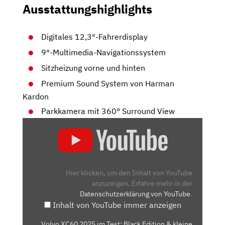
Ausstattungshighlights
Digitales 12,3″-Fahrerdisplay
9″-Multimedia-Navigationssystem
Sitzheizung vorne und hinten
Premium Sound System von Harman
Kardon
Parkkamera mit 360° Surround View
„VOLVO
XC60
2025
IM
TEST:
Hier klicken, um den Inhalt von YouTube
BLACK
anzuzeigen.
Erfahre mehr in der
Datenschutzerklärung von YouTube
.
EDITION
Inhalt von YouTube immer anzeigen
&
KLEINE
„Volvo XC60 2025 im Test: Black Edition & kleine