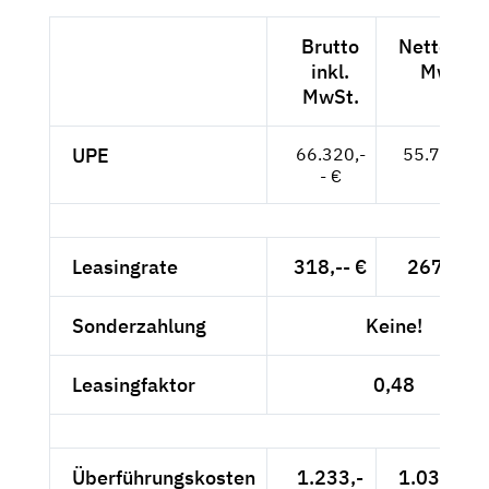
Brutto
Netto exkl
inkl.
MwSt.
MwSt.
UPE
66.320,-
55.731,-- 
- €
Leasingrate
318,-- €
267,23 €
Sonderzahlung
Keine!
Leasingfaktor
0,48
Überführungskosten
1.233,-
1.036,13 