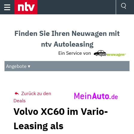
Skip
to
content
Ressorts
Sport
Finden Sie Ihren Neuwagen mit
Börse
Wetter
ntv Autoleasing
TV
Ein Service von
Video
Audio
Angebote ▾
Das Beste
Zurück zu den
Deals
Volvo XC60 im Vario-
Leasing als