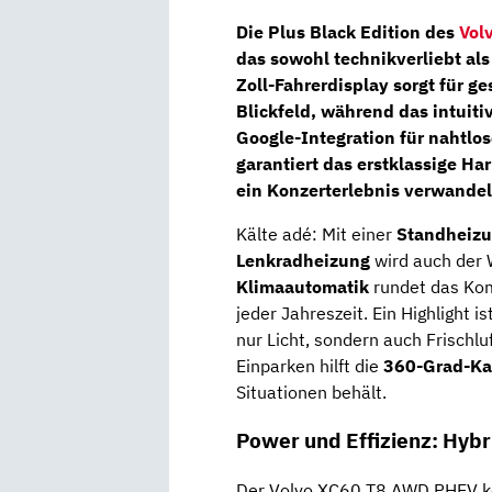
Die
Plus Black Edition
des
Vol
das sowohl technikverliebt als
Zoll-Fahrerdisplay
sorgt für ge
Blickfeld, während das intuiti
Google-Integration für nahtlos
garantiert das erstklassige
Har
ein Konzerterlebnis verwandel
Kälte adé: Mit einer
Standheizu
Lenkradheizung
wird auch der W
Klimaautomatik
rundet das Kom
jeder Jahreszeit. Ein Highlight i
nur Licht, sondern auch Frischlu
Einparken hilft die
360-Grad-K
Situationen behält.
Power und Effizienz: Hybr
Der Volvo XC60 T8 AWD PHEV kom