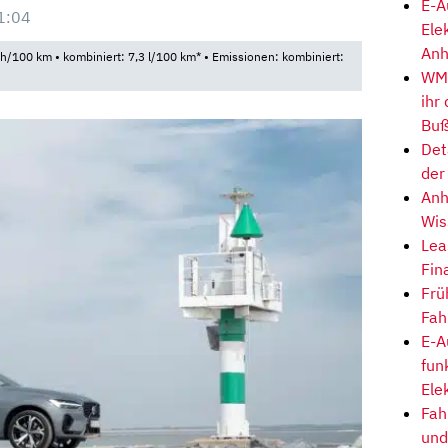
E-A
1:04
Ele
Anh
100 km • kombiniert: 7,3 l/100 km* • Emissionen: kombiniert:
WM-
ihr
Buß
Det
der
Anh
Wis
Lea
Fin
Frü
Fah
E-A
fun
Ele
Fah
und