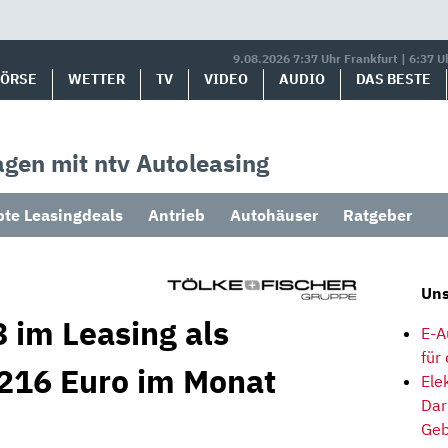
9.08.2026 7:37 Uhr Frankfurt | 6:37 U
BÖRSE
WETTER
TV
VIDEO
AUDIO
DAS BESTE
gen mit ntv Autoleasing
bte Leasingdeals
Antrieb
Autohäuser
Ratgeber
Uns
 im Leasing als
E-A
für
216 Euro im Monat
Ele
Dar
Geb