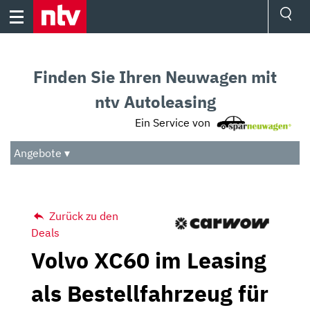
Skip
to
content
Ressorts
Sport
Finden Sie Ihren Neuwagen mit
Börse
Wetter
ntv Autoleasing
TV
Ein Service von
Video
Audio
Angebote ▾
Das Beste
Zurück zu den
Deals
Volvo XC60 im Leasing
als Bestellfahrzeug für