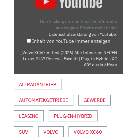
IM
TEST
(2026)
Hier klicken, um den Inhalt von YouTube
ALLE
anzuzeigen.
Erfahre mehr in der
Datenschutzerklärung von YouTube
.
INFOS
Inhalt von YouTube immer anzeigen
ZUM
NEUEN
„Volvo XC60 im Test (2026) Alle Infos zum NEUEN
LUXUS-
Luxus-SUV! Review | Facelift | Plug-in Hybrid | XC
SUV!
60“ direkt öffnen
REVIEW
|
ALLRADANTRIEB
FACELIFT
|
AUTOMATIKGETRIEBE
GEWERBE
PLUG-
IN
HYBRID
LEASING
PLUG-IN-HYBRID
|
XC
SUV
VOLVO
VOLVO XC60