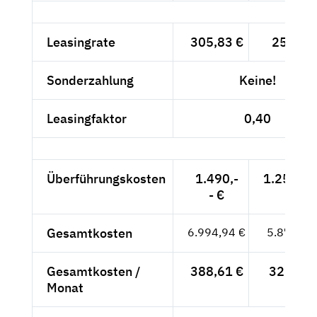
Leasingrate
305,83 €
257,-- 
Sonderzahlung
Keine!
Leasingfaktor
0,40
Überführungskosten
1.490,-
1.252,10
- €
Gesamtkosten
6.994,94 €
5.878,10
Gesamtkosten /
388,61 €
326,56 
Monat