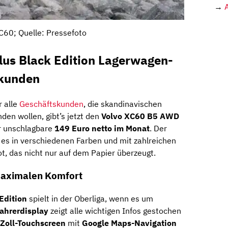
→
C60; Quelle: Pressefoto
us Black Edition Lagerwagen-
skunden
r alle
Geschäftskunden
, die skandinavischen
den wollen, gibt’s jetzt den
Volvo XC60 B5 AWD
r unschlagbare
149 Euro netto im Monat
. Der
 es in verschiedenen Farben und mit zahlreichen
t, das nicht nur auf dem Papier überzeugt.
maximalen Komfort
Edition
spielt in der Oberliga, wenn es um
Fahrerdisplay
zeigt alle wichtigen Infos gestochen
-Zoll-Touchscreen
mit
Google Maps-Navigation