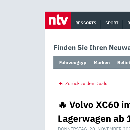
Skip
to
RESSORTS
SPORT
content
Finden Sie Ihren Neuwa
Fahrzeugtyp
Marken
Belie
Zurück zu den Deals
🔥 Volvo XC60 im
Lagerwagen ab 1
DONNERSTAG, 28. NOVEMBER 20