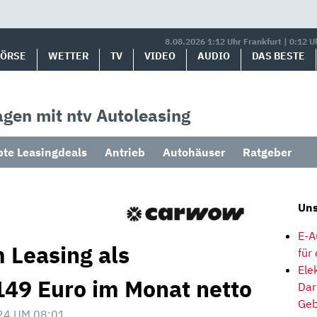
8.08.2026 1:12 Uhr Frankfurt | 0:12 U
BÖRSE
WETTER
TV
VIDEO
AUDIO
DAS BESTE
gen mit ntv Autoleasing
bte Leasingdeals
Antrieb
Autohäuser
Ratgeber
Uns
E-A
 Leasing als
für
Ele
49 Euro im Monat netto
Dar
Geb
24 UM 08:01