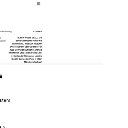
s
y
ystem
mera