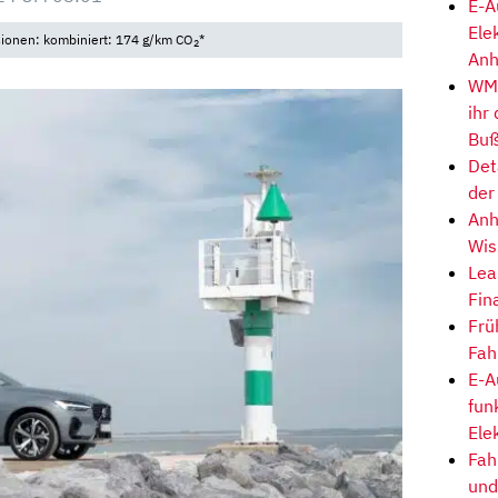
E-A
Ele
sionen: kombiniert: 174 g/km CO
*
2
Anh
WM-
ihr
Buß
Det
der
Anh
Wis
Lea
Fin
Frü
Fah
E-A
fun
Ele
Fah
und