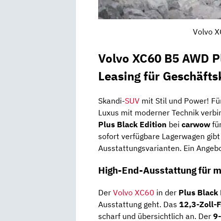
Volvo X
Volvo XC60 B5 AWD Pl
Leasing für Geschäft
Skandi-
SUV
mit Stil und Power! Fü
Luxus mit moderner Technik verbin
Plus Black Edition
bei
carwow
fü
sofort verfügbare Lagerwagen gibt
Ausstattungsvarianten. Ein Angebo
High-End-Ausstattung für 
Der
Volvo XC60
in der
Plus
Black 
Ausstattung geht. Das
12,3-Zoll-
scharf und übersichtlich an. Der
9