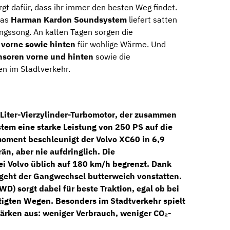
rgt dafür, dass ihr immer den besten Weg findet.
Das
Harman Kardon Soundsystem
liefert satten
ingssong. An kalten Tagen sorgen die
 vorne sowie hinten
für wohlige Wärme. Und
nsoren vorne und hinten
sowie die
en im Stadtverkehr.
Liter-Vierzylinder-Turbomotor
, der zusammen
stem
eine starke Leistung von
250 PS
auf die
moment
beschleunigt der Volvo XC60 in
6,9
än, aber nie aufdringlich. Die
ei Volvo üblich auf
180 km/h
begrenzt.
Dank
geht der Gangwechsel butterweich vonstatten.
AWD)
sorgt dabei für beste Traktion, egal ob bei
igten Wegen. Besonders im Stadtverkehr spielt
ärken aus: weniger Verbrauch, weniger CO₂-