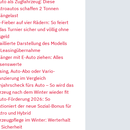
uto als Zugfahrzeug: Diese
ktroautos schaffen 2 Tonnen
ängelast
Fieber auf vier Rädern: So feiert
 das Turnier sicher und völlig ohne
geld
aillierte Darstellung des Modells
 Leasingübernahme
änger mit E-Auto ziehen: Alles
senswerte
sing, Auto-Abo oder Vario-
anzierung im Vergleich
hjahrscheck fürs Auto – So wird das
rzeug nach dem Winter wieder fit
uto-Förderung 2026: So
ktioniert der neue Sozial-Bonus für
ktro und Hybrid
rzeugpflege im Winter: Werterhalt
 Sicherheit