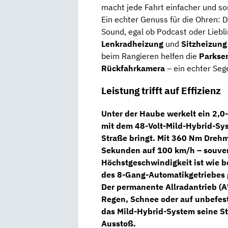
macht jede Fahrt einfacher und so
Ein echter Genuss für die Ohren: 
Sound, egal ob Podcast oder Liebl
Lenkradheizung
und
Sitzheizung
beim Rangieren helfen die
Parkse
Rückfahrkamera
– ein echter Seg
Leistung trifft auf Effizienz
Unter der Haube werkelt ein
2,0-
mit dem
48-Volt-Mild-Hybrid-Sy
Straße bringt. Mit
360 Nm Dreh
Sekunden auf 100 km/h
– souver
Höchstgeschwindigkeit ist wie b
des
8-Gang-Automatikgetriebes
Der permanente
Allradantrieb (
Regen, Schnee oder auf unbefest
das
Mild-Hybrid-System
seine St
Ausstoß.