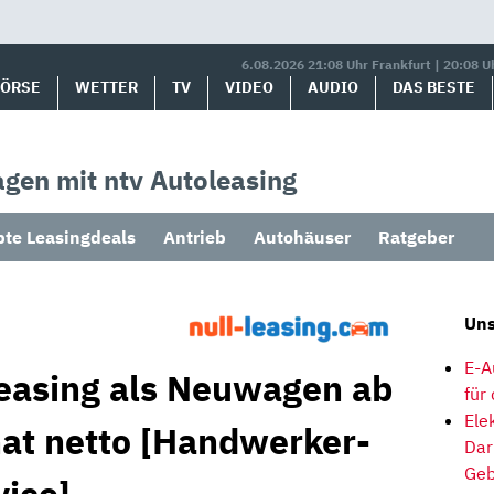
6.08.2026 21:08 Uhr Frankfurt | 20:08 U
BÖRSE
WETTER
TV
VIDEO
AUDIO
DAS BESTE
gen mit ntv Autoleasing
bte Leasingdeals
Antrieb
Autohäuser
Ratgeber
Uns
E-A
easing als Neuwagen ab
für
Ele
at netto [Handwerker-
Dar
Geb