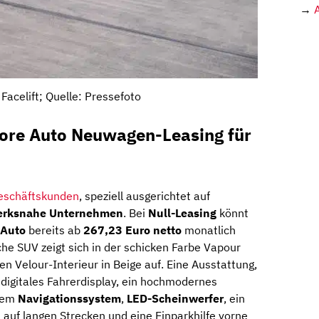
→
Facelift; Quelle: Pressefoto
ore Auto Neuwagen-Leasing für
eschäftskunden
, speziell ausgerichtet auf
erksnahe Unternehmen
. Bei
Null-Leasing
könnt
 Auto
bereits ab
267,23 Euro netto
monatlich
he SUV zeigt sich in der schicken Farbe Vapour
n Velour-Interieur in Beige auf. Eine Ausstattung,
 digitales Fahrerdisplay, ein hochmodernes
rtem
Navigationssystem
,
LED-Scheinwerfer
, ein
auf langen Strecken und eine Einparkhilfe vorne