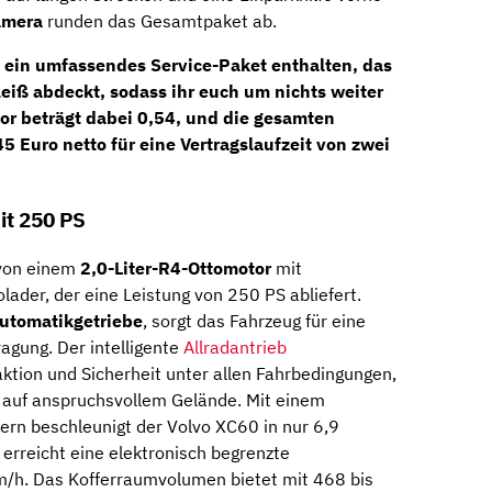
amera
runden das Gesamtpaket ab.
ot ein umfassendes
Service-Paket
enthalten, das
leiß
abdeckt, sodass ihr euch um nichts weiter
r beträgt dabei 0,54, und die gesamten
5 Euro netto für eine Vertragslaufzeit von zwei
it 250 PS
on einem
2,0-Liter-R4-Ottomotor
mit
lader, der eine Leistung von 250 PS abliefert.
utomatikgetriebe
, sorgt das Fahrzeug für eine
ragung. Der intelligente
Allradantrieb
aktion und Sicherheit unter allen Fahrbedingungen,
r auf anspruchsvollem Gelände. Mit einem
 beschleunigt der Volvo XC60 in nur 6,9
rreicht eine elektronisch begrenzte
/h. Das Kofferraumvolumen bietet mit 468 bis