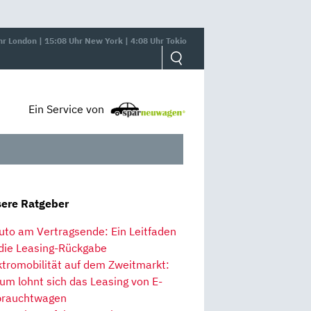
hr London | 15:08 Uhr New York | 4:08 Uhr Tokio
Ein Service von
ere Ratgeber
uto am Vertragsende: Ein Leitfaden
 die Leasing-Rückgabe
ktromobilität auf dem Zweitmarkt:
um lohnt sich das Leasing von E-
rauchtwagen