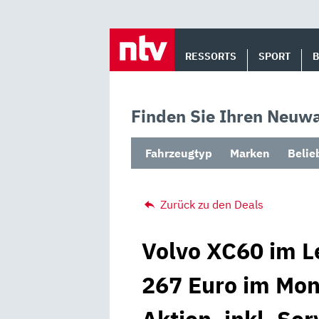
Skip
to
RESSORTS
SPORT
content
Finden Sie Ihren Neuwa
Fahrzeugtyp
Marken
Belie
Zurück zu den Deals
Volvo XC60 im L
267 Euro im Mon