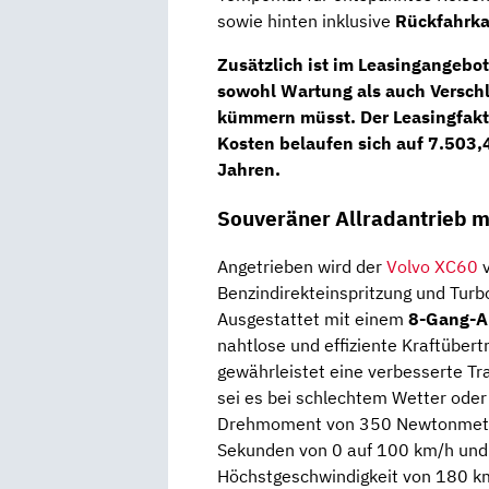
sowie hinten inklusive
Rückfahrk
Zusätzlich ist im Leasingangeb
sowohl
Wartung als auch Versch
kümmern müsst. Der Leasingfakto
Kosten belaufen sich auf 7.503,4
Jahren.
Souveräner Allradantrieb m
Angetrieben wird der
Volvo XC60
v
Benzindirekteinspritzung und Turbo
Ausgestattet mit einem
8-Gang-A
nahtlose und effiziente Kraftübert
gewährleistet eine verbesserte Tr
sei es bei schlechtem Wetter ode
Drehmoment von 350 Newtonmetern
Sekunden von 0 auf 100 km/h und e
Höchstgeschwindigkeit von 180 km