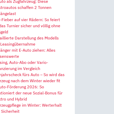
uto als Zugfahrzeug: Diese
ktroautos schaffen 2 Tonnen
ängelast
Fieber auf vier Rädern: So feiert
 das Turnier sicher und völlig ohne
geld
aillierte Darstellung des Modells
 Leasingübernahme
änger mit E-Auto ziehen: Alles
senswerte
sing, Auto-Abo oder Vario-
anzierung im Vergleich
hjahrscheck fürs Auto – So wird das
rzeug nach dem Winter wieder fit
uto-Förderung 2026: So
ktioniert der neue Sozial-Bonus für
ktro und Hybrid
rzeugpflege im Winter: Werterhalt
 Sicherheit