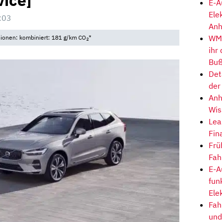
vice]
E-A
Ele
:03
Anh
WM-
sionen: kombiniert: 181 g/km CO
*
2
ihr
Buß
Det
der
Anh
Wis
Lea
Fin
Frü
Fah
E-A
fun
Ele
Fah
und