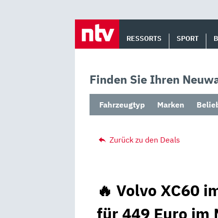
Skip
to
RESSORTS
SPORT
content
Finden Sie Ihren Neuwa
Fahrzeugtyp
Marken
Belie
Zurück zu den Deals
🔥 Volvo XC60 i
für 449 Euro im 