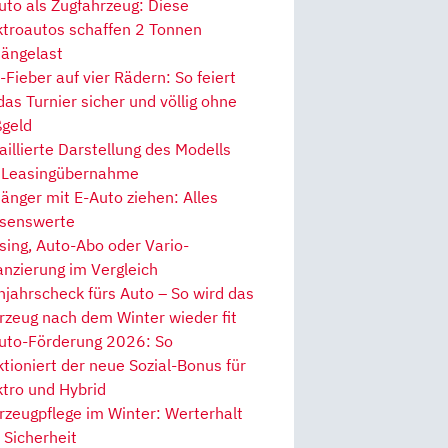
uto als Zugfahrzeug: Diese
ktroautos schaffen 2 Tonnen
ängelast
Fieber auf vier Rädern: So feiert
 das Turnier sicher und völlig ohne
geld
aillierte Darstellung des Modells
 Leasingübernahme
änger mit E-Auto ziehen: Alles
senswerte
sing, Auto-Abo oder Vario-
anzierung im Vergleich
hjahrscheck fürs Auto – So wird das
rzeug nach dem Winter wieder fit
uto-Förderung 2026: So
ktioniert der neue Sozial-Bonus für
ktro und Hybrid
rzeugpflege im Winter: Werterhalt
 Sicherheit