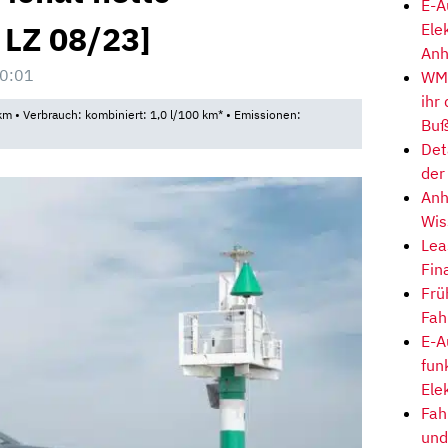
E-A
, LZ 08/23]
Ele
Anh
0:01
WM-
ihr
m • Verbrauch: kombiniert: 1,0 l/100 km* • Emissionen:
Buß
Det
der
Anh
Wis
Lea
Fin
Frü
Fah
E-A
fun
Ele
Fah
und