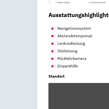
Ausstattungshighlight
Navigationssystem
Abstandstempomat
Lenkradheizung
Sitzheizung
Rückfahrkamera
Einparkhilfe
Standort
INHALT
VON
MAPS.GOOGLE.DE
ANZEIGEN