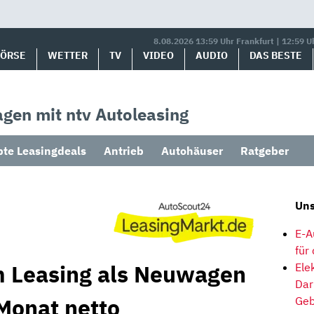
8.08.2026 13:59 Uhr Frankfurt | 12:59 U
BÖRSE
WETTER
TV
VIDEO
AUDIO
DAS BESTE
gen mit ntv Autoleasing
bte Leasingdeals
Antrieb
Autohäuser
Ratgeber
Uns
E-A
für
m Leasing als Neuwagen
Ele
Dar
Monat netto
Geb