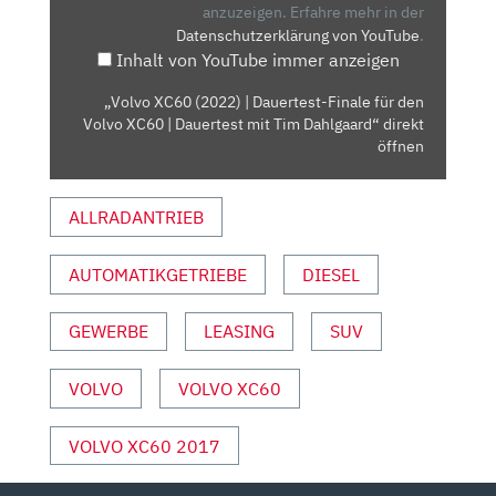
FINALE
anzuzeigen.
Erfahre mehr in der
Datenschutzerklärung von YouTube
.
FÜR
Inhalt von YouTube immer anzeigen
DEN
VOLVO
„Volvo XC60 (2022) | Dauertest-Finale für den
XC60
Volvo XC60 | Dauertest mit Tim Dahlgaard“ direkt
|
öffnen
DAUERTEST
MIT
ALLRADANTRIEB
TIM
DAHLGAARD“
AUTOMATIKGETRIEBE
DIESEL
VON
YOUTUBE
ANZEIGEN
GEWERBE
LEASING
SUV
VOLVO
VOLVO XC60
VOLVO XC60 2017