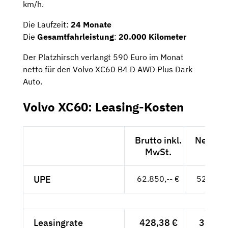
km/h.
Die Laufzeit:
24 Monate
Die
Gesamtfahrleistung
:
20.000 Kilometer
Der Platzhirsch verlangt 590 Euro im Monat
netto für den Volvo XC60 B4 D AWD Plus Dark
Auto.
Volvo XC60: Leasing-Kosten
Brutto inkl.
Netto e
MwSt.
MwSt
UPE
62.850,-- €
52.815,-
Leasingrate
428,38 €
359,98