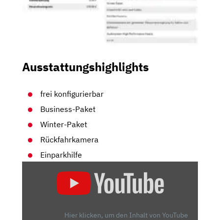
Ausstattungshighlights
frei konfigurierbar
Business-Paket
Winter-Paket
Rückfahrkamera
Einparkhilfe
„VOLVO
XC60
(2022)
|
DAUERTEST-
Hier klicken, um den Inhalt von YouTube