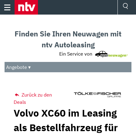
Skip
to
content
Ressorts
Sport
Finden Sie Ihren Neuwagen mit
Börse
Wetter
ntv Autoleasing
TV
Ein Service von
Video
Audio
Angebote ▾
Das Beste
Zurück zu den
Deals
Volvo XC60 im Leasing
als Bestellfahrzeug für