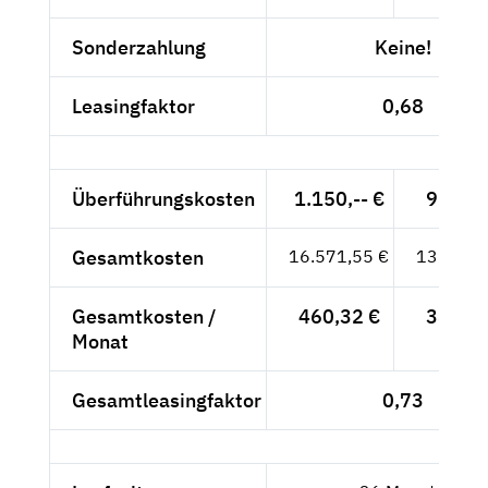
Sonderzahlung
Keine!
Leasingfaktor
0,68
Überführungskosten
1.150,-- €
966,39
Gesamtkosten
16.571,55 €
13.925,
Gesamtkosten /
460,32 €
386,82
Monat
Gesamtleasingfaktor
0,73