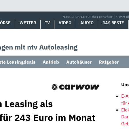
9.08.2026 14:19 Uhr Frankfurt | 13:19 U
BÖRSE
WETTER
TV
VIDEO
AUDIO
DAS BESTE
gen mit ntv Autoleasing
bte Leasingdeals
Antrieb
Autohäuser
Ratgeber
Uns
E-A
 Leasing als
für
Ele
 für 243 Euro im Monat
Dar
Geb