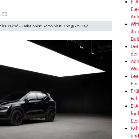
E-A
Ele
:02
Anh
WM-
 l/100 km* • Emissionen: kombiniert: 152 g/km CO
*
2
ihr
Buß
Det
der
Anh
Wis
Lea
Fin
Frü
Fah
E-A
fun
Ele
Fah
und