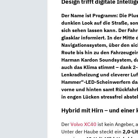
Design trifft digitale Intelli
Der Name ist Programm: Die
Plus
dunklen Look auf die Straße, so
sich sehen lassen kann. Der Fahr
glasklar informiert. In der Mitte
Navigationssystem
, über den sic
Route bis hin zu den Fahrzeugein
Harman Kardon Soundsystem
, 
auch das Klima stimmt – dank
2
Lenkradheizung
und cleverer Luf
Hammer“-LED-Scheinwerfern
da
vorne und hinten samt Rückfah
in engen Lücken stressfrei abstel
Hybrid mit Hirn – und einer 
Der
Volvo XC40
ist kein Angeber, 
Unter der Haube steckt ein
2,0-Li