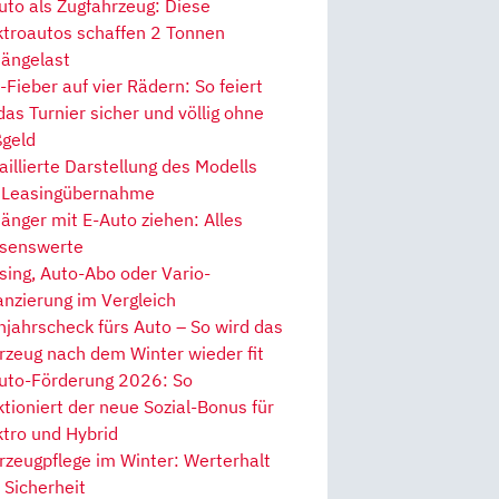
uto als Zugfahrzeug: Diese
ktroautos schaffen 2 Tonnen
ängelast
Fieber auf vier Rädern: So feiert
 das Turnier sicher und völlig ohne
geld
aillierte Darstellung des Modells
 Leasingübernahme
änger mit E-Auto ziehen: Alles
senswerte
sing, Auto-Abo oder Vario-
anzierung im Vergleich
hjahrscheck fürs Auto – So wird das
rzeug nach dem Winter wieder fit
uto-Förderung 2026: So
ktioniert der neue Sozial-Bonus für
ktro und Hybrid
rzeugpflege im Winter: Werterhalt
 Sicherheit