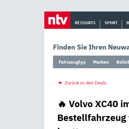
Skip
to
RESSORTS
SPORT
content
Finden Sie Ihren Neuwa
Fahrzeugtyp
Marken
Belie
Zurück zu den Deals
🔥 Volvo XC40 im
Bestellfahrzeug