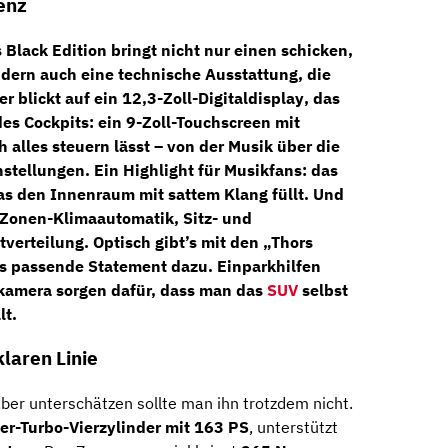
genz
 Black Edition
bringt nicht nur einen schicken,
ndern auch eine technische Ausstattung, die
er blickt auf ein
12,3-Zoll-Digitaldisplay
, das
 des Cockpits: ein
9-Zoll-Touchscreen mit
h alles steuern lässt – von der Musik über die
stellungen. Ein Highlight für Musikfans: das
das den Innenraum mit sattem Klang füllt. Und
-Zonen-Klimaautomatik
,
Sitz- und
tverteilung. Optisch gibt’s mit den
„Thors
s passende Statement dazu.
Einparkhilfen
rkamera
sorgen dafür, dass man das
SUV
selbst
lt.
klaren Linie
aber unterschätzen sollte man ihn trotzdem nicht.
ter-Turbo-Vierzylinder mit 163 PS
, unterstützt