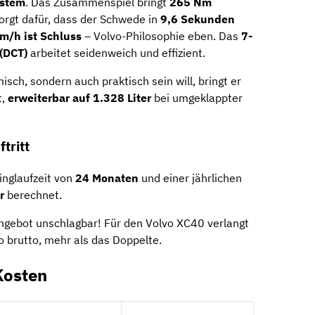
ystem
. Das Zusammenspiel bringt
265 Nm
orgt dafür, dass der Schwede in
9,6 Sekunden
m/h ist Schluss
– Volvo-Philosophie eben. Das
7-
(DCT)
arbeitet seidenweich und effizient.
sch, sondern auch praktisch sein will, bringt er
t,
erweiterbar auf 1.328 Liter
bei umgeklappter
ftritt
inglaufzeit von
24 Monaten
und einer jährlichen
r
berechnet.
Angebot unschlagbar! Für den Volvo XC40 verlangt
o brutto, mehr als das Doppelte.
Kosten