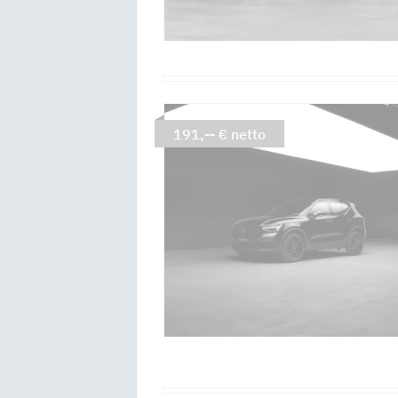
191,-- € netto