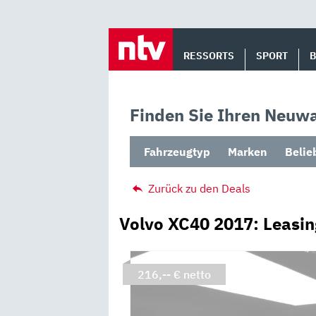
Skip
to
RESSORTS
SPORT
content
Finden Sie Ihren Neuwa
Fahrzeugtyp
Marken
Belie
Zurück zu den Deals
Volvo XC40 2017: Leasi
216,-- € netto