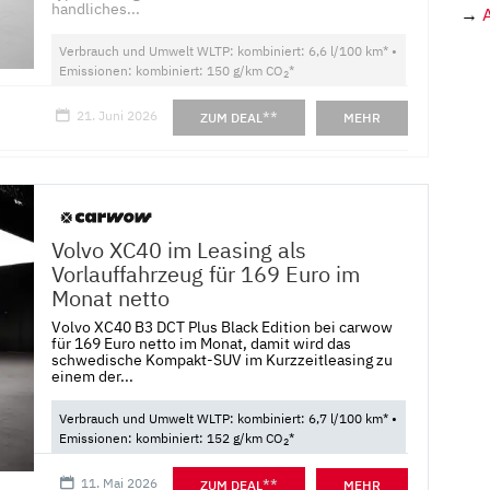
handliches...
→
Verbrauch und Umwelt WLTP: kombiniert: 6,6 l/100 km* •
Emissionen: kombiniert: 150 g/km CO
*
2
21. Juni 2026
**
ZUM DEAL
MEHR
Volvo XC40 im Leasing als
Vorlauffahrzeug für 169 Euro im
Monat netto
Volvo XC40 B3 DCT Plus Black Edition bei carwow
für 169 Euro netto im Monat, damit wird das
schwedische Kompakt-SUV im Kurzzeitleasing zu
einem der...
Verbrauch und Umwelt WLTP: kombiniert: 6,7 l/100 km* •
Emissionen: kombiniert: 152 g/km CO
*
2
11. Mai 2026
**
ZUM DEAL
MEHR