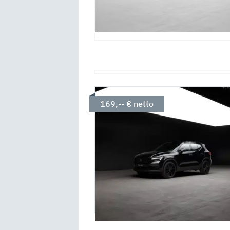
169,-- € netto