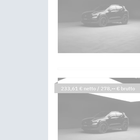
233,61 € netto / 278,-- € brutto