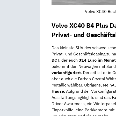
Volvo XC40 Rech
Volvo XC40 B4 Plus D
Privat- und Geschäft
Das kleinste SUV des schwedischen
Privat- und Geschäftsleasing zu h
DCT
, der euch
314 Euro im Monat
bekommt den Neuwagen mit Sonde
vorkonfiguriert
. Derzeit ist er in
aber auch die Farben Crystal White
Metallic wählbar. Übrigens, MeinAu
Hause
. Aufgrund der Vorkonfigur
Ausstattungshighlights sind das F
Driver Awareness, ein Winterpaket
Einparkhilfe, eine Parkkamera mi