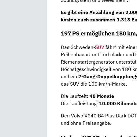
Soundsystem und vieles mehr.
Es gibt eine
Anzahlung
von
2.00
kosten euch zusammen 1.318 Eu
197 PS ermöglichen 180 km
Das Schweden-
SUV
fährt mit ein
Reihenbauart mit Turbolader und D
Riemenstartergenerator unterstütz
Höchstgeschwindigkeit von 180 km/
und ein
7-Gang-Doppelkupplung
das SUV die 100 km/h-Marke.
Die Laufzeit:
48 Monate
Die Laufleistung:
10.000 Kilomete
Den Volvo XC40 B4 Plus Dark DCT g
und ohne Preisangabe.