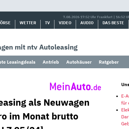
7.08.2026 17:52 Uhr Frankfurt | 16:52 U
BÖRSE
WETTER
TV
VIDEO
AUDIO
DAS BESTE
gen mit ntv Autoleasing
bte Leasingdeals
Antrieb
Autohäuser
Ratgeber
Uns
E-A
easing als Neuwagen
für
Ele
ro im Monat brutto
Dar
Geb