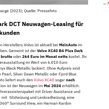
→
arge (2023); Quelle: Pressefoto
ark DCT Neuwagen-Leasing für
skunden
 Herstellers Volvo ist aktuell bei
MeinAuto
im
aben. Gemeint ist der
Volvo XC40 B4 Plus Dark
 brutto
oder
264 Euro im Monat netto
kostet. Ihr
rausstattung im Wert von 6.010 Euro
 Onyx Black Metallic lackiert. Ohne Aufpreis sind
 Pearl, Silver Dawn Metallic oder Fjord Blue
to liefert euch den
Volvo XC40
sogar
nach
ation ist der Neuwagen im
Mai 2024
erhältlich.
ahrerassistenzpaket mit Driver Assistance und
 mit Sitzheizung und Lenkradheizung, eine
t 360° Surround View, ein Harman Kardon