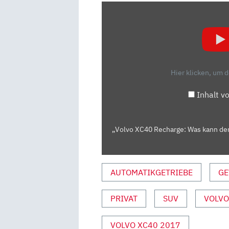
„VOLVO
XC40
RECHARGE:
WAS
KANN
DER
Hier klicken, um 
ID.4-
KONKURRENT
Inhalt v
AUS
SCHWEDEN?
–
„Volvo XC40 Recharge: Was kann der
TEST/REVIEW
|
AUTO
AUTOMATIKGETRIEBE
GE
MOTOR
UND
PRIVAT
SUV
VOLVO
SPORT“
VON
VOLVO XC40 2017
YOUTUBE