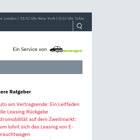
hr London | 11:52 Uhr New York | 0:52 Uhr Tokio
Ein Service von
ere Ratgeber
uto am Vertragsende: Ein Leitfaden
 die Leasing-Rückgabe
ktromobilität auf dem Zweitmarkt:
um lohnt sich das Leasing von E-
rauchtwagen