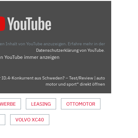
den Inhalt von YouTube anzuzeigen.
Erfahre mehr in der
Datenschutzerklärung von YouTube
.
on YouTube immer anzeigen
 ID.4-Konkurrent aus Schweden? – Test/Review | auto
motor und sport“ direkt öffnen
WERBE
LEASING
OTTOMOTOR
VOLVO XC40