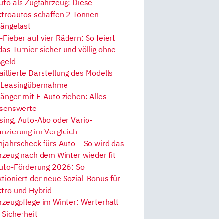
uto als Zugfahrzeug: Diese
ktroautos schaffen 2 Tonnen
ängelast
Fieber auf vier Rädern: So feiert
 das Turnier sicher und völlig ohne
geld
aillierte Darstellung des Modells
 Leasingübernahme
änger mit E-Auto ziehen: Alles
senswerte
sing, Auto-Abo oder Vario-
anzierung im Vergleich
hjahrscheck fürs Auto – So wird das
rzeug nach dem Winter wieder fit
uto-Förderung 2026: So
ktioniert der neue Sozial-Bonus für
ktro und Hybrid
rzeugpflege im Winter: Werterhalt
 Sicherheit