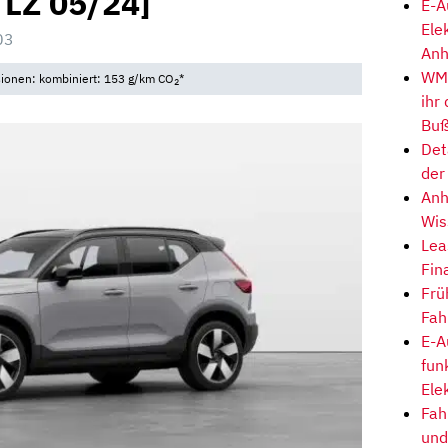
, LZ 05/24]
E-A
Ele
03
Anh
WM-
sionen: kombiniert: 153 g/km CO
*
2
ihr
Buß
Det
der
Anh
Wis
Lea
Fin
Frü
Fah
E-A
fun
Ele
Fah
und