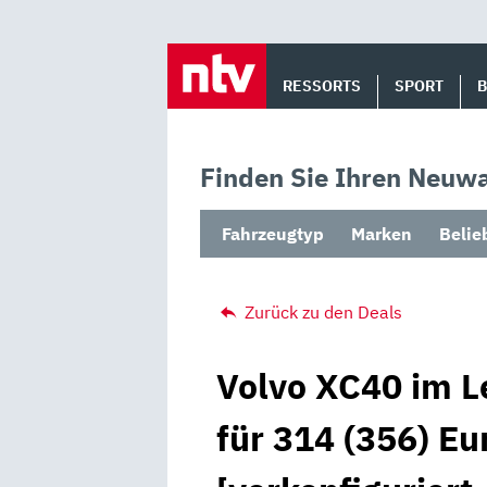
Skip
to
RESSORTS
SPORT
content
Finden Sie Ihren Neuwa
Fahrzeugtyp
Marken
Belie
Zurück zu den Deals
Volvo XC40 im L
für 314 (356) Eu