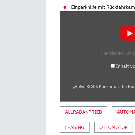
Einparkhilfe mit Rückfahrka
„VOLVO
XC40:
KONKURRENZ
FÜR
KODIAQ
UND
Hier klicken, um 
TIGUAN?
–
Inhalt v
VORFAHRT
(FAHRBERICHT/REVIEW)
|
„Volvo XC40: Konkurrenz für Kodi
AUTO
MOTOR
UND
ALLRADANTRIEB
AUTOMA
SPORT“
VON
LEASING
OTTOMOTOR
YOUTUBE