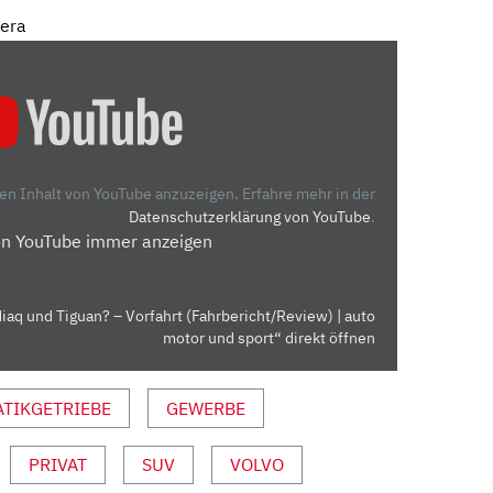
mera
den Inhalt von YouTube anzuzeigen.
Erfahre mehr in der
Datenschutzerklärung von YouTube
.
on YouTube immer anzeigen
aq und Tiguan? – Vorfahrt (Fahrbericht/Review) | auto
motor und sport“ direkt öffnen
TIKGETRIEBE
GEWERBE
PRIVAT
SUV
VOLVO