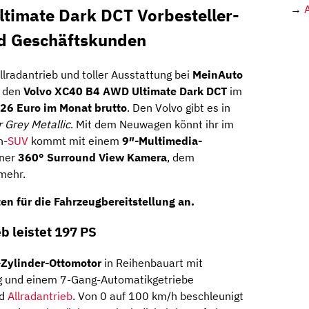
→
timate Dark DCT Vorbesteller-
nd Geschäftskunden
radantrieb und toller Ausstattung bei
MeinAuto
m den
Volvo XC40 B4 AWD Ultimate Dark DCT
im
26 Euro im Monat brutto
. Den Volvo gibt es in
 Grey Metallic
. Mit dem Neuwagen könnt ihr im
n-
SUV
kommt mit einem
9″-Multimedia-
iner
360° Surround View Kamera
, dem
mehr.
ten für die Fahrzeugbereitstellung an.
b leistet 197 PS
-Zylinder-Ottomotor
in Reihenbauart mit
ng und einem 7-Gang-Automatikgetriebe
nd
Allradantrieb
. Von 0 auf 100 km/h beschleunigt