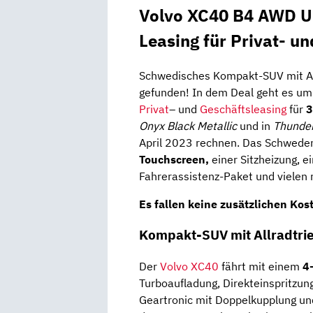
Volvo XC40 B4 AWD Ul
Leasing für Privat- u
Schwedisches Kompakt-SUV mit All
gefunden! In dem Deal geht es u
Privat
– und
Geschäftsleasing
für
3
Onyx Black Metallic
und in
Thunder
April 2023 rechnen. Das Schwede
Touchscreen,
einer Sitzheizung, e
Fahrerassistenz-Paket und vielen 
Es fallen keine zusätzlichen Kos
Kompakt-SUV mit Allradtrie
Der
Volvo XC40
fährt mit einem
4
Turboaufladung, Direkteinspritzu
Geartronic mit Doppelkupplung u