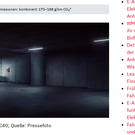
E-A
Ele
 Emissionen: kombiniert: 175–188 g/km CO
*
2
Anh
WM-
ihr
Buß
Det
der
Anh
Wis
Lea
Fin
Frü
Fah
E-A
fun
Ele
Fah
C40; Quelle: Pressefoto
und