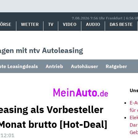
7.08.2026 7:56 Uhr Frankfurt | 6:56 U
BÖRSE
WETTER
TV
VIDEO
AUDIO
DAS BESTE
gen mit ntv Autoleasing
bte Leasingdeals
Antrieb
Autohäuser
Ratgeber
Uns
E-A
asing als Vorbesteller
für
Ele
Monat brutto [Hot-Deal]
Dar
Geb
 12:01