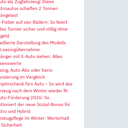
uto als Zugfahrzeug: Diese
ktroautos schaffen 2 Tonnen
ängelast
Fieber auf vier Rädern: So feiert
 das Turnier sicher und völlig ohne
geld
aillierte Darstellung des Modells
 Leasingübernahme
änger mit E-Auto ziehen: Alles
senswerte
sing, Auto-Abo oder Vario-
anzierung im Vergleich
hjahrscheck fürs Auto – So wird das
rzeug nach dem Winter wieder fit
uto-Förderung 2026: So
ktioniert der neue Sozial-Bonus für
ktro und Hybrid
rzeugpflege im Winter: Werterhalt
 Sicherheit