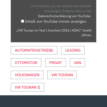
|
Hier klicken, um den Inhalt von YouTube
AUTOTEST
anzuzeigen.
Erfahre mehr in der
Datenschutzerklärung von YouTube
.
2016
Inhalt von YouTube immer anzeigen
|
ADAC“
„VW Touran im Test | Autotest 2016 | ADAC“ direkt
VON
öffnen
YOUTUBE
ANZEIGEN
AUTOMATIKGETRIEBE
LEASING
OTTOMOTOR
PRIVAT
VAN
VOLKSWAGEN
VW TOURAN
VW TOURAN II