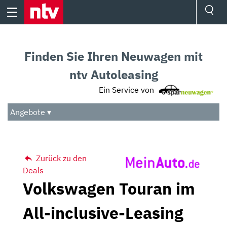
Skip
to
content
Ressorts
Sport
Finden Sie Ihren Neuwagen mit
Börse
Wetter
ntv Autoleasing
TV
Ein Service von
Video
Audio
Angebote ▾
Das Beste
Zurück zu den
Deals
Volkswagen Touran im
All-inclusive-Leasing