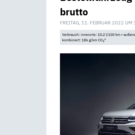
brutto
FREITAG, 11. FEBRUAR 2022 UM 
Verbrauch: innerorts: 10,2 l/100 km • außero
kombiniert: 186 g/km CO
*
2