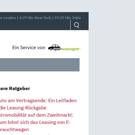
hr London | 4:27 Uhr New York | 17:27 Uhr Tokio
Ein Service von
ere Ratgeber
uto am Vertragsende: Ein Leitfaden
 die Leasing-Rückgabe
ktromobilität auf dem Zweitmarkt:
um lohnt sich das Leasing von E-
rauchtwagen