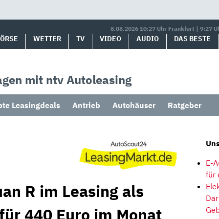
8.08.2026 10:27 Uhr Frankfurt | 9:27 U
BÖRSE
WETTER
TV
VIDEO
AUDIO
DAS BESTE
gen mit ntv Autoleasing
bte Leasingdeals
Antrieb
Autohäuser
Ratgeber
Uns
E-A
für
an R im Leasing als
Ele
Dar
 für 440 Euro im Monat
Geb