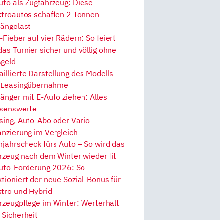
uto als Zugfahrzeug: Diese
ktroautos schaffen 2 Tonnen
ängelast
Fieber auf vier Rädern: So feiert
 das Turnier sicher und völlig ohne
geld
aillierte Darstellung des Modells
 Leasingübernahme
änger mit E-Auto ziehen: Alles
senswerte
sing, Auto-Abo oder Vario-
anzierung im Vergleich
hjahrscheck fürs Auto – So wird das
rzeug nach dem Winter wieder fit
uto-Förderung 2026: So
ktioniert der neue Sozial-Bonus für
ktro und Hybrid
rzeugpflege im Winter: Werterhalt
 Sicherheit