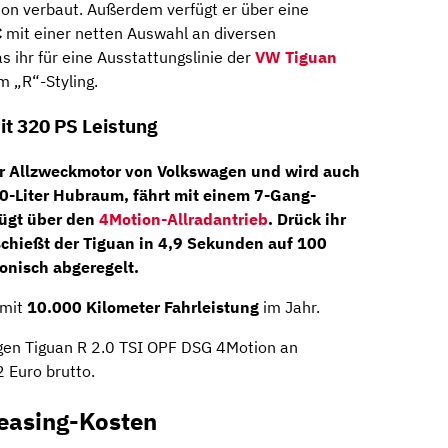
on verbaut. Außerdem verfügt er über eine
C
mit einer netten Auswahl an diversen
s ihr für eine Ausstattungslinie der
VW Tiguan
m „R“-Styling.
t 320 PS Leistung
er Allzweckmotor von Volkswagen und wird auch
,0-Liter Hubraum, fährt mit einem
7-Gang-
ügt über den
4Motion-Allradantrieb
. Drück ihr
schießt der Tiguan in 4,9 Sekunden auf 100
onisch abgeregelt.
mit
10.000 Kilometer Fahrleistung
im Jahr.
gen Tiguan R 2.0 TSI OPF DSG 4Motion an
 Euro brutto.
easing-Kosten