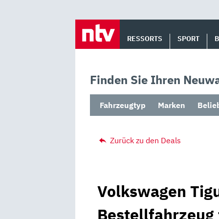
Skip
to
RESSORTS
SPORT
content
Finden Sie Ihren Neuwa
Fahrzeugtyp
Marken
Belie
Zurück zu den Deals
Volkswagen Tigu
Bestellfahrzeug