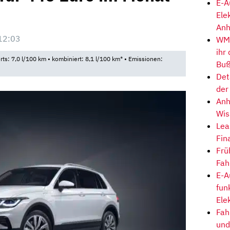
E-A
Ele
Anh
12:03
WM-
ihr
rts: 7,0 l/100 km • kombiniert: 8,1 l/100 km* • Emissionen:
Buß
Det
der
Anh
Wis
Lea
Fin
Frü
Fah
E-A
fun
Ele
Fah
und